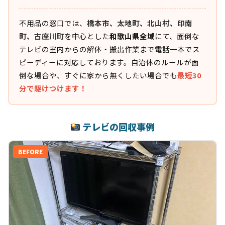
不用品の窓口では、
橋本市、太地町、北山村、印南
町、古座川町
を中心とした
和歌山県全域
にて、面倒な
テレビの室内からの解体・搬出作業まで電話一本でス
ピーディーに対応しております。自治体のルールが面
倒な場合や、すぐに家から無くしたい場合でも
最短30
分で駆けつけます！
テレビの回収事例
BEFORE