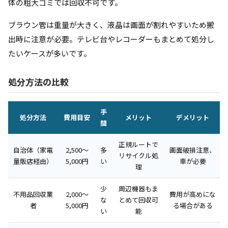
体の粗大ゴミでは回収不可です。
ブラウン管は重量が大きく、液晶は画面が割れやすいため搬
出時に注意が必要。テレビ台やレコーダーもまとめて処分し
たいケースが多いです。
処分方法の比較
手
処分方法
費用目安
メリット
デメリット
間
正規ルートで
自治体（家電
2,500〜
多
画面破損注意、
リサイクル処
量販店経由）
5,000円
い
車が必要
理
少
周辺機器もま
不用品回収業
2,000〜
費用が高めにな
な
とめて回収可
者
5,000円
る場合がある
い
能