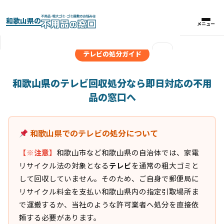
和歌山県の
メニュー
メニュー
×
テレビの処分ガイド
実績紹介
和歌山県のテレビ回収処分なら即日対応の不用
品の窓口へ
パックプラン
和歌山県でのテレビの処分について
料金比較表
【※注意】
和歌山市など和歌山県の自治体では、家電
お客様の声
リサイクル法の対象となる
テレビ
を通常の粗大ゴミと
して回収していません。そのため、ご自身で郵便局に
よくある質問
リサイクル料金を支払い和歌山県内の指定引取場所ま
で運搬するか、当社のような許可業者へ処分を直接依
頼する必要があります。
対応エリア