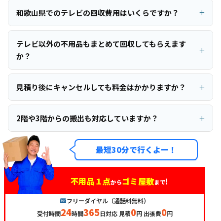
和歌山県でのテレビの回収費用はいくらですか？
テレビ以外の不用品もまとめて回収してもらえます
か？
見積り後にキャンセルしても料金はかかりますか？
2階や3階からの搬出も対応していますか？
最短30分で行くよー！
不用品１点
ゴミ屋敷
!
から
まで
フリーダイヤル（通話料無料）
24
365
0
0
受付時間
時間
日対応 見積
円 出張費
円