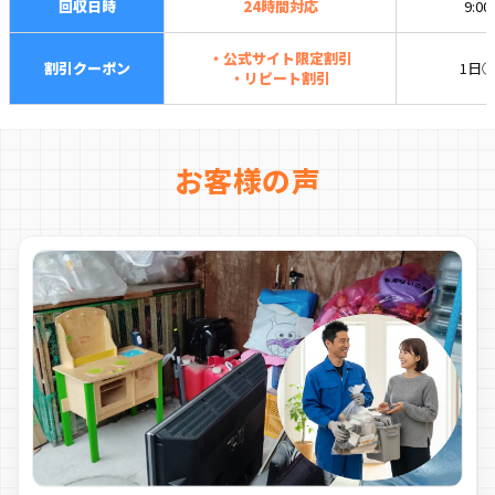
回収日時
24時間対応
9:0
・公式サイト限定割引
割引クーポン
1日
・リピート割引
お客様の声