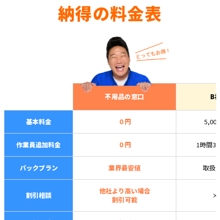
納得の料金表
不用品の窓口
B
基本料金
０円
5,00
作業員追加料金
０円
1時間3,
パックプラン
業界最安値
取扱
他社より高い場合
割引相談
×
割引可能