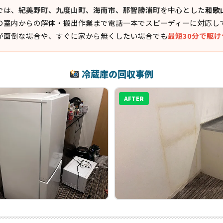
では、
紀美野町、九度山町、海南市、那智勝浦町
を中心とした
和歌
の室内からの解体・搬出作業まで電話一本でスピーディーに対応し
が面倒な場合や、すぐに家から無くしたい場合でも
最短30分で駆
冷蔵庫の回収事例
AFTER