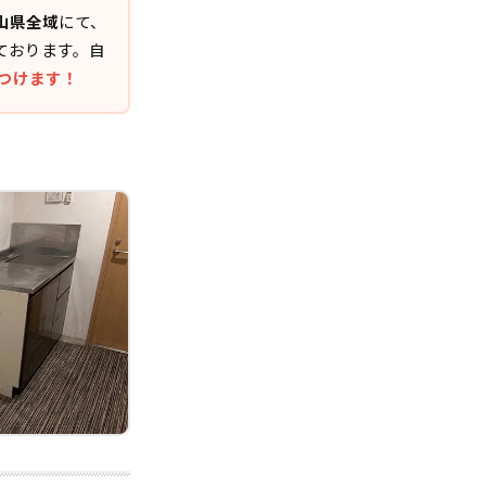
山県全域
にて、
ております。自
けつけます！