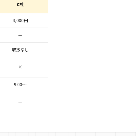
C社
3,000円
—
取扱なし
×
9:00〜
—