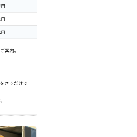
99円
00円
00円
でご案内。
指をさすだけで
す。