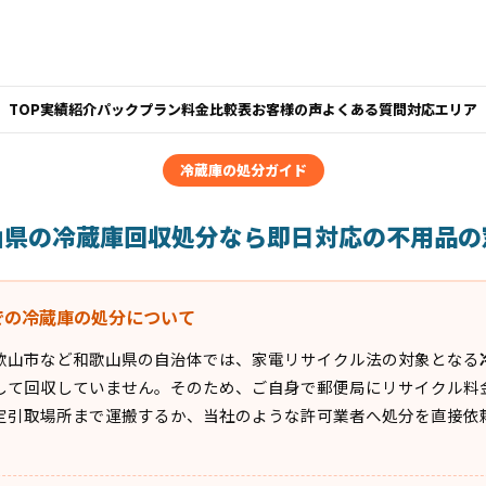
TOP
実績紹介
パックプラン
料金比較表
お客様の声
よくある質問
対応エリア
冷蔵庫の処分ガイド
山県の冷蔵庫回収処分なら即日対応の不用品の
での冷蔵庫の処分について
歌山市など和歌山県の自治体では、家電リサイクル法の対象となる
して回収していません。そのため、ご自身で郵便局にリサイクル料
定引取場所まで運搬するか、当社のような許可業者へ処分を直接依