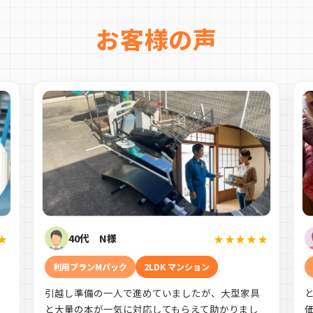
お客様の声
40代 N様
★
★★★★★
利用プランMパック
2LDK マンション
引越し準備の一人で進めていましたが、大型家具
す
と大量の本が一気に対応してもらえて助かりまし