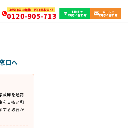
365日年中無休 即日回収OK!
LINEで
メールで
0120-905-713
お問い合わせ
お問い合わせ
窓口へ
冷蔵庫
を通常
金を支払い和
頼する必要が