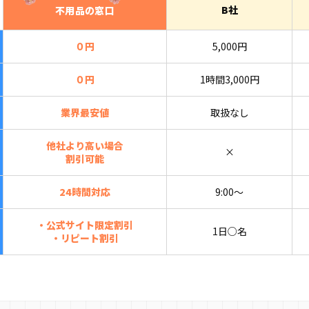
B社
不用品の窓口
０円
5,000円
０円
1時間3,000円
業界最安値
取扱なし
他社より高い場合
×
割引可能
24時間対応
9:00〜
・公式サイト限定割引
1日○名
・リピート割引