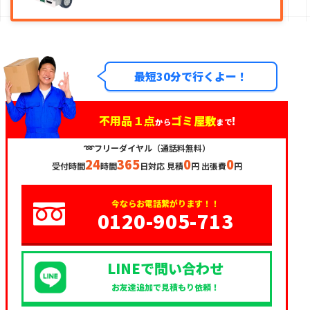
最短30分で行くよー！
不用品１点
ゴミ屋敷
!
から
まで
➿フリーダイヤル（通話料無料）
24
365
0
0
受付時間
時間
日対応 見積
円 出張費
円
今ならお電話繋がります！！
0120-905-713
LINEで問い合わせ
お友達追加で見積もり依頼！