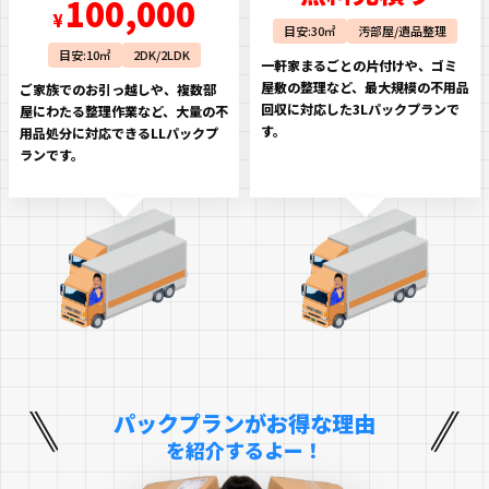
100,000
¥
目安:30㎡
汚部屋/遺品整理
目安:10㎡
2DK/2LDK
一軒家まるごとの片付けや、ゴミ
屋敷の整理など、最大規模の不用品
ご家族でのお引っ越しや、複数部
回収に対応した3Lパックプランで
屋にわたる整理作業など、大量の不
す。
用品処分に対応できるLLパックプ
ランです。
パックプランがお得な理由
を紹介するよー！