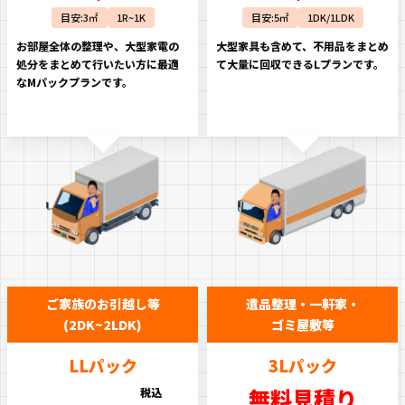
目安:3㎡
1R~1K
目安:5㎡
1DK/1LDK
お部屋全体の整理や、大型家電の
大型家具も含めて、不用品をまとめ
処分をまとめて行いたい方に最適
て大量に回収できるLプランです。
なMパックプランです。
ご家族のお引越し等
遺品整理・一軒家・
(2DK~2LDK)
ゴミ屋敷等
LLパック
3Lパック
無料見積り
税込