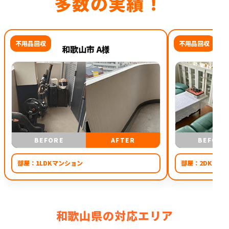
多数の実績！
不用品回収
不用品回収
和歌山市 A様
BEFORE
AFTER
BEFORE
部屋：
1LDKマンション
部屋：
2DK
和歌山県の対応エリア