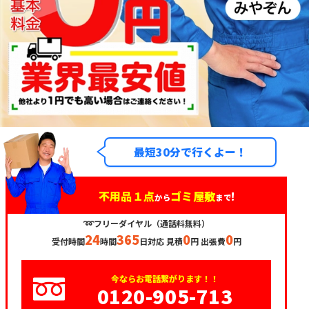
最短30分で行くよー！
不用品１点
ゴミ屋敷
!
から
まで
➿フリーダイヤル（通話料無料）
24
365
0
0
受付時間
時間
日対応 見積
円 出張費
円
今ならお電話繋がります！！
0120-905-713