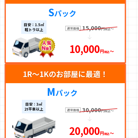
S
パック
目安：1.5㎥
15,000
通常価格
円
〜
軽トラ以上
税込
10,000
円
〜
税込
1R～1Kのお部屋に最適！
M
パック
目安：3㎥
30,000
2t平車以上
通常価格
円
〜
税込
20,000
円
〜
税込