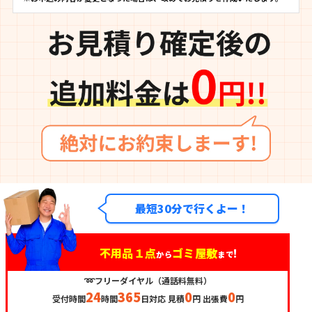
最短30分で行くよー！
不用品１点
ゴミ屋敷
!
から
まで
➿フリーダイヤル（通話料無料）
24
365
0
0
受付時間
時間
日対応 見積
円 出張費
円