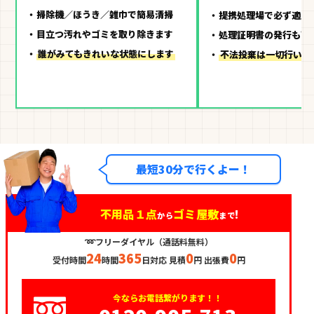
掃除機／ほうき／雑巾で簡易清掃
提携処理場で必ず適正
目立つ汚れやゴミを取り除きます
処理証明書の発行も可
誰がみてもきれいな状態にします
不法投棄は一切行いま
最短30分で行くよー！
不用品１点
ゴミ屋敷
!
から
まで
➿フリーダイヤル（通話料無料）
24
365
0
0
受付時間
時間
日対応 見積
円 出張費
円
今ならお電話繋がります！！