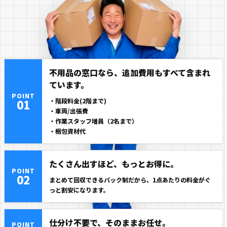
不用品の窓口なら、追加費用もすべて含まれ
ています。
POINT
01
・階段料金(2階まで)
・車両/出張費
・作業スタッフ増員（2名まで）
・梱包資材代
たくさん出すほど、もっとお得に。
POINT
02
まとめて回収できるパック制だから、1点あたりの料金がぐ
っと割安になります。
仕分け不要で、そのままお任せ。
POINT