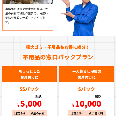
事務所の清掃や倉庫内の整理、大
量の荷物の移動作業まで、幅広い
業務を柔軟にサポートいたしま
す。
粗大ゴミ・不用品もお得に処分！
不用品の窓口パックプラン
ちょっとした
一人暮らし程度の
お片付けに
お片付けに
SSパック
Sパック
税込
税込
5,000
10,000
¥
¥
目安:1㎡
少量の荷物
目安:1.5㎡
買い替え時