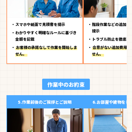
スマホや紙面で見積書を提示
階段作業などの追加費
提示
わかりやすく明確なルールに基づき
金額を記載
トラブル防止を徹底し
お客様の承諾なしで作業を開始しま
合意がない追加費用は
せん。
せん。
作業中のお約束
5.
作業前後のご挨拶とご説明
6.
お部屋や建物をし