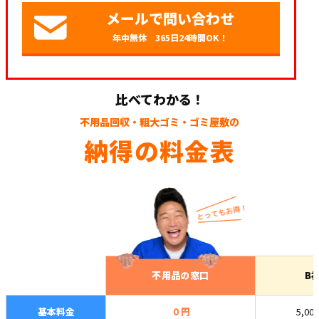
メールで問い合わせ
年中無休 365日24時間OK！
比べてわかる！
不用品回収・粗大ゴミ・ゴミ屋敷の
納得の料金表
不用品の窓口
B
基本料金
０円
5,00