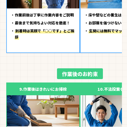
作業前後は丁寧に作業内容をご説明
床や壁などの養生は有
最後まで気持ちよい対応を徹底！
お部屋を傷つけないよ
到着時は笑顔で「○○です」とご挨
玄関には無料でマット
拶
作業後のお約束
9.
作業後はきれいにお掃除
10.
不法投棄ゼ