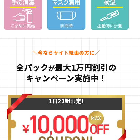
＼今ならサイト経由の方に／
全パック
最大1万円割引
の
が
キャンペーン実施中！
1日20組
限定!