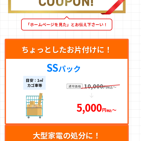
「ホームページを見た」とお伝え下さーい！
ちょっとしたお片付けに！
SS
パック
目安：1㎥
10,000
カゴ車等
通常価格
円
〜
税込
5,000
円
〜
税込
大型家電の処分に！