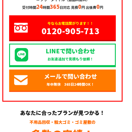
24
365
0
0
受付時間
時間
日対応 見積
円 出張費
円
今ならお電話繋がります！！
0120-905-713
LINEで問い合わせ
お友達追加で見積もり依頼！
メールで問い合わせ
年中無休 365日24時間OK！
あなたに合ったプランが見つかる！
不用品回収・粗大ゴミ・ゴミ屋敷の