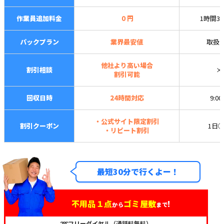
作業員追加料金
０円
1時間3,
パックプラン
業界最安値
取扱
他社より高い場合
割引相談
×
割引可能
回収日時
24時間対応
9:0
・公式サイト限定割引
割引クーポン
1日
・リピート割引
最短30分で行くよー！
不用品１点
ゴミ屋敷
!
から
まで
➿フリーダイヤル（通話料無料）