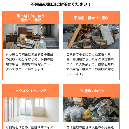
不用品の窓口にお任せください！
引っ越し時に伴う
不用品・粗大ゴミ回収
粗大ゴミ回収
引っ越しの前後に発生する不用品
ご家庭で不要になった家電・家
の回収・処分をはじめ、荷物の整
具・布団類から、バイクや自動車
理や梱包、簡単なお掃除までトー
といった大型品まで、種類を問わ
タルでサポートいたします。
ず不用品・粗大ゴミの回収に対応
しています。
ハウスクリーニング
ゴミ屋敷の片付け
ご自宅をはじめ、店舗やオフィス
ゴミ屋敷の整理や大量の不用品処