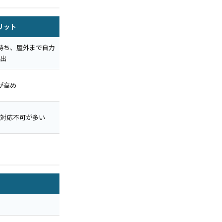
リット
待ち、屋外まで自力
出
が高め
対応不可が多い