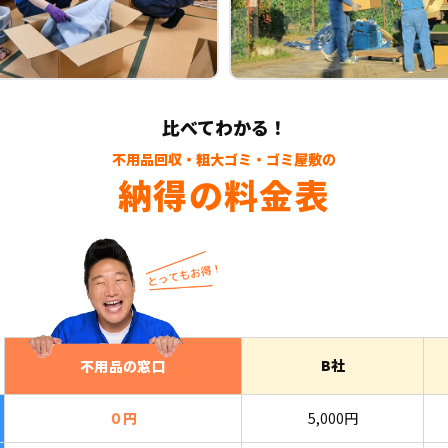
比べてわかる！
不用品回収・粗大ゴミ・ゴミ屋敷の
納得の料金表
B社
不用品の窓口
０円
5,000円