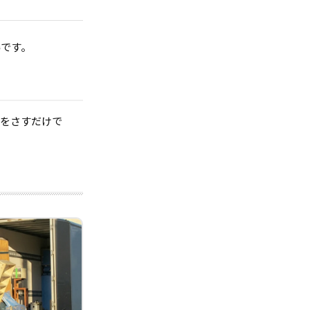
得です。
指をさすだけで
。