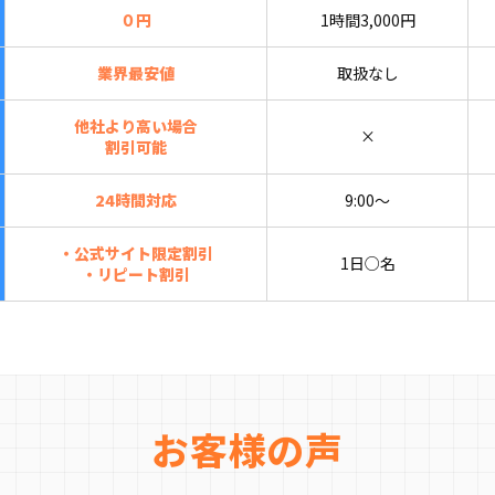
０円
1時間3,000円
業界最安値
取扱なし
他社より高い場合
×
割引可能
24時間対応
9:00〜
・公式サイト限定割引
1日○名
・リピート割引
お客様の声