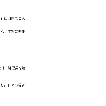
た」山口県でこん
となく丁寧に搬出
大ゴミ処理券を購
スも。ドアの幅よ