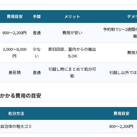
費用目安
手間
メリット
デメ
予約制で1〜2週間
800〜2,200円
普通
費用が安い
搬
3,000〜8,000
少な
即日回収、室内からの搬出
費用
円
い
もOK
引越し時にまとめて処分可
要見積
普通
引越し以外では
能
かかる費用の目安
処分方法
費用目安
自治体の粗大ゴミ
800〜2,200円