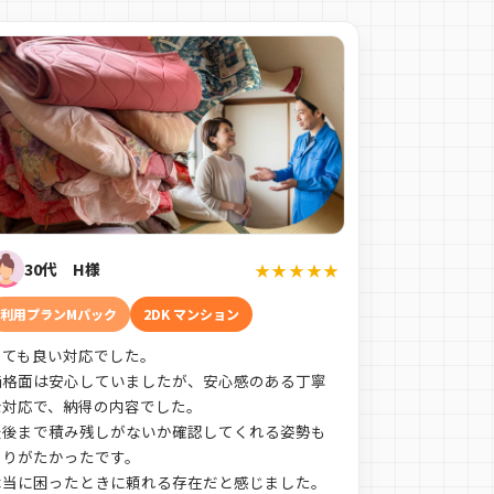
30代 H様
★★★★★
利用プランMパック
2DK マンション
とても良い対応でした。
価格面は安心していましたが、安心感のある丁寧
な対応で、納得の内容でした。
最後まで積み残しがないか確認してくれる姿勢も
ありがたかったです。
本当に困ったときに頼れる存在だと感じました。