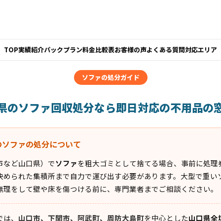
TOP
実績紹介
パックプラン
料金比較表
お客様の声
よくある質問
対応エリア
ソファの処分ガイド
県のソファ回収処分なら即日対応の不用品の
のソファの処分について
市など山口県）で
ソファ
を粗大ゴミとして捨てる場合、事前に処理
決められた集積所まで自力で運び出す必要があります。大型で重い
無理をして壁や床を傷つける前に、専門業者までご相談ください。
では、
山口市、下関市、阿武町、周防大島町
を中心とした
山口県全