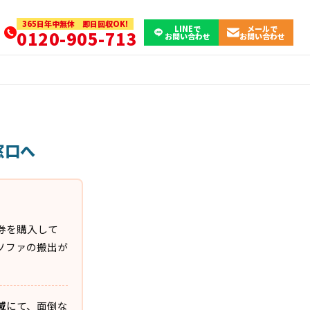
365日年中無休 即日回収OK!
LINEで
メールで
0120-905-713
お問い合わせ
お問い合わせ
窓口へ
券を購入して
ソファの搬出が
域
にて、面倒な