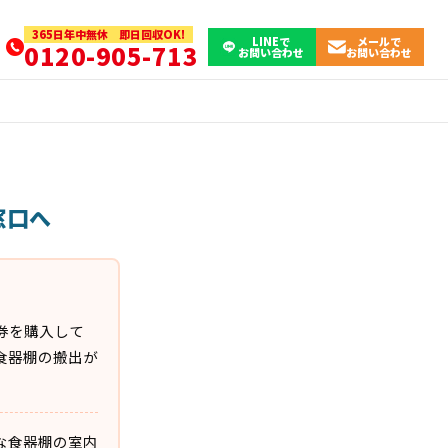
365日年中無休 即日回収OK!
LINEで
メールで
0120-905-713
お問い合わせ
お問い合わせ
窓口へ
券を購入して
食器棚の搬出が
な食器棚の室内