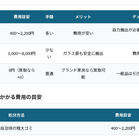
費用目安
手間
メリット
デ
自力搬出が必
400〜2,200円
多い
費用が安い
少な
3,000〜8,000円
ガラス扉も安全に搬出
費
い
0円（買取なら
ブランド家具なら買取可
普通
一般品は引
+α）
能
かかる費用の目安
処分方法
費用目安
自治体の粗大ゴミ
400〜2,200円