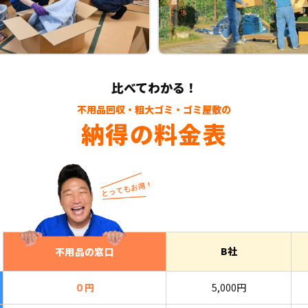
比べてわかる！
不用品回収・粗大ゴミ・ゴミ屋敷の
納得の料金表
B社
不用品の窓口
０円
5,000円