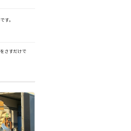
得です。
指をさすだけで
。