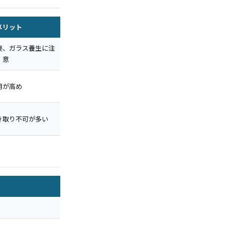
メリット
要、ガラス養生に注
意
用が高め
き取り不可が多い