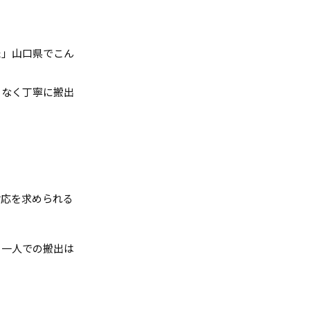
た」山口県でこん
となく丁寧に搬出
対応を求められる
、一人での搬出は