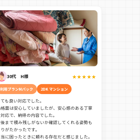
30代 H様
★★★★★
利用プランMパック
2DK マンション
とても良い対応でした。
価格面は安心していましたが、安心感のある丁寧
な対応で、納得の内容でした。
最後まで積み残しがないか確認してくれる姿勢も
ありがたかったです。
本当に困ったときに頼れる存在だと感じました。