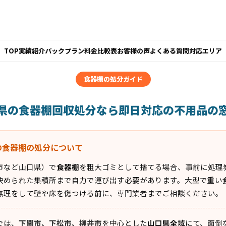
TOP
実績紹介
パックプラン
料金比較表
お客様の声
よくある質問
対応エリア
食器棚の処分ガイド
県の食器棚回収処分なら即日対応の不用品の
の食器棚の処分について
市など山口県）で
食器棚
を粗大ゴミとして捨てる場合、事前に処理
決められた集積所まで自力で運び出す必要があります。大型で重い
無理をして壁や床を傷つける前に、専門業者までご相談ください。
では、
下関市、下松市、柳井市
を中心とした
山口県全域
にて、面倒