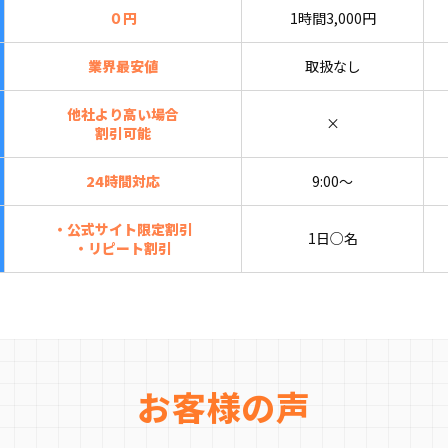
０円
1時間3,000円
業界最安値
取扱なし
他社より高い場合
×
割引可能
24時間対応
9:00〜
・公式サイト限定割引
1日○名
・リピート割引
お客様の声