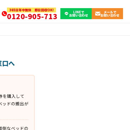
365日年中無休 即日回収OK!
LINEで
メールで
0120-905-713
お問い合わせ
お問い合わせ
窓口へ
券を購入して
ベッドの搬出が
面倒なベッドの