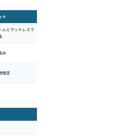
ット
ームとマットレスで
金
高め
時限定