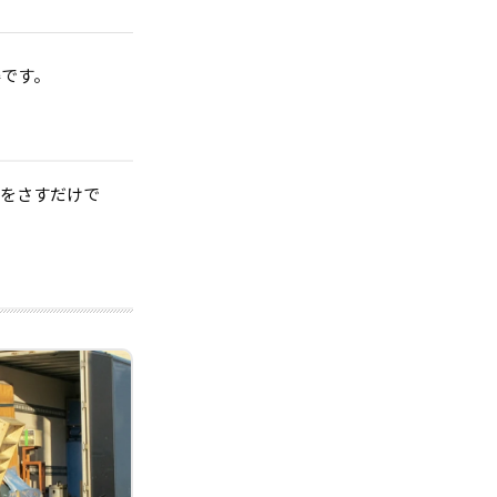
得です。
指をさすだけで
。