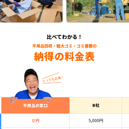
比べてわかる！
不用品回収・粗大ゴミ・ゴミ屋敷の
納得の料金表
B社
不用品の窓口
０円
5,000円