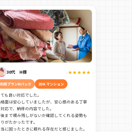
30代 H様
★★★★★
利用プランMパック
2DK マンション
とても良い対応でした。
価格面は安心していましたが、安心感のある丁寧
な対応で、納得の内容でした。
最後まで積み残しがないか確認してくれる姿勢も
ありがたかったです。
本当に困ったときに頼れる存在だと感じました。