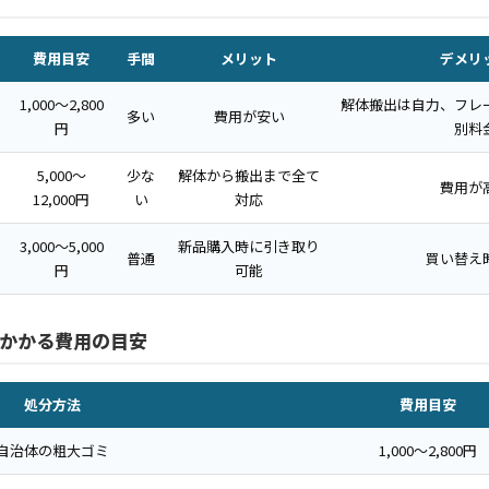
費用目安
手間
メリット
デメリ
1,000〜2,800
解体搬出は自力、フレ
多い
費用が安い
円
別料
5,000〜
少な
解体から搬出まで全て
費用が
12,000円
い
対応
3,000〜5,000
新品購入時に引き取り
普通
買い替え
円
可能
かかる費用の目安
処分方法
費用目安
自治体の粗大ゴミ
1,000〜2,800円