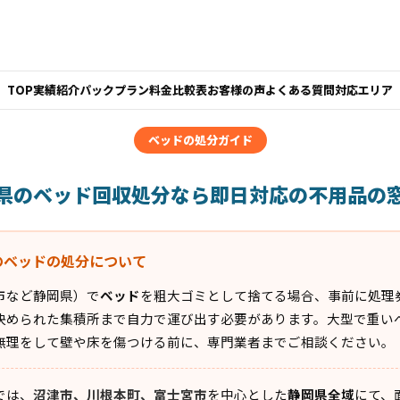
TOP
実績紹介
パックプラン
料金比較表
お客様の声
よくある質問
対応エリア
ベッドの処分ガイド
県のベッド回収処分なら即日対応の不用品の
のベッドの処分について
市など静岡県）で
ベッド
を粗大ゴミとして捨てる場合、事前に処理
決められた集積所まで自力で運び出す必要があります。大型で重い
無理をして壁や床を傷つける前に、専門業者までご相談ください。
では、
沼津市、川根本町、富士宮市
を中心とした
静岡県全域
にて、