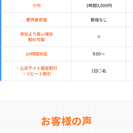
０円
1時間3,000円
業界最安値
取扱なし
他社より高い場合
×
割引可能
24時間対応
9:00〜
・公式サイト限定割引
1日○名
・リピート割引
お客様の声