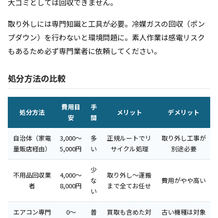
大ゴミとしては回収できません。
取り外しには専門知識と工具が必要。冷媒ガスの回収（ポン
プダウン）を行わないと環境問題に。素人作業は感電リスク
もあるため必ず専門業者に依頼してください。
処分方法の比較
費用目
手
処分方法
メリット
デメリット
安
間
自治体（家電
3,000〜
多
正規ルートでリ
取り外し工事が
量販店経由）
5,000円
い
サイクル処理
別途必要
少
不用品回収業
4,000〜
取り外し〜運搬
な
費用がやや高い
者
8,000円
まで全てお任せ
い
エアコン専門
0〜
普
買取も含めた対
古い機種は対象