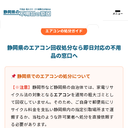
静岡県の
メニュー
メニュー
×
エアコンの処分ガイド
実績紹介
静岡県のエアコン回収処分なら即日対応の不用
品の窓口へ
パックプラン
静岡県でのエアコンの処分について
料金比較表
【※注意】
静岡市など静岡県の自治体では、家電リサ
お客様の声
イクル法の対象となる
エアコン
を通常の粗大ゴミとし
て回収していません。そのため、ご自身で郵便局にリ
よくある質問
サイクル料金を支払い静岡県内の指定引取場所まで運
搬するか、当社のような許可業者へ処分を直接依頼す
る必要があります。
対応エリア