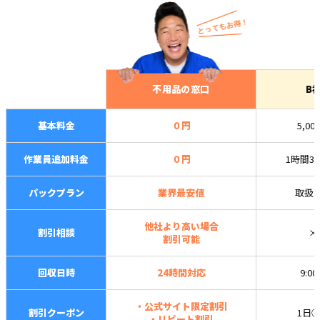
不用品の窓口
B
基本料金
０円
5,00
作業員追加料金
０円
1時間3,
パックプラン
業界最安値
取扱
他社より高い場合
割引相談
×
割引可能
回収日時
24時間対応
9:0
・公式サイト限定割引
割引クーポン
1日
・リピート割引