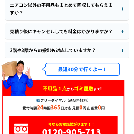
エアコン以外の不用品もまとめて回収してもらえま
すか？
見積り後にキャンセルしても料金はかかりますか？
2階や3階からの搬出も対応していますか？
最短30分で行くよー！
不用品１点
ゴミ屋敷
!
から
まで
フリーダイヤル（通話料無料）
24
365
0
0
受付時間
時間
日対応 見積
円 出張費
円
今ならお電話繋がります！！
0120-905-713