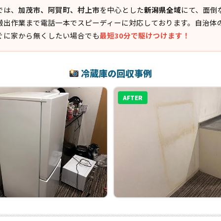
では、
加茂市、阿賀町、村上市
を中心とした
新潟県全域
にて、面倒
搬出作業まで電話一本でスピーディーに対応しております。自治体
ぐに家から無くしたい場合でも
最短30分で駆けつけます！
冷蔵庫の回収事例
AFTER