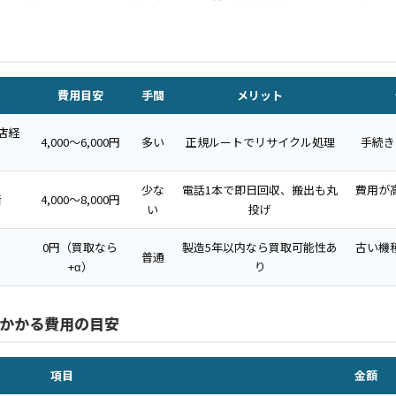
費用目安
手間
メリット
店経
4,000〜6,000円
多い
正規ルートでリサイクル処理
手続き
少な
電話1本で即日回収、搬出も丸
費用が
者
4,000〜8,000円
い
投げ
0円（買取なら
製造5年以内なら買取可能性あ
古い機
普通
+α）
り
かかる費用の目安
項目
金額