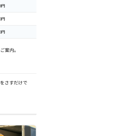
99円
00円
00円
でご案内。
指をさすだけで
。