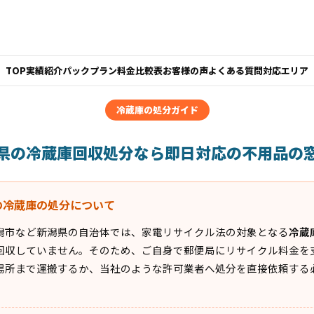
TOP
実績紹介
パックプラン
料金比較表
お客様の声
よくある質問
対応エリア
冷蔵庫の処分ガイド
県の冷蔵庫回収処分なら即日対応の不用品の
の冷蔵庫の処分について
潟市など新潟県の自治体では、家電リサイクル法の対象となる
冷蔵
回収していません。そのため、ご自身で郵便局にリサイクル料金を
場所まで運搬するか、当社のような許可業者へ処分を直接依頼する