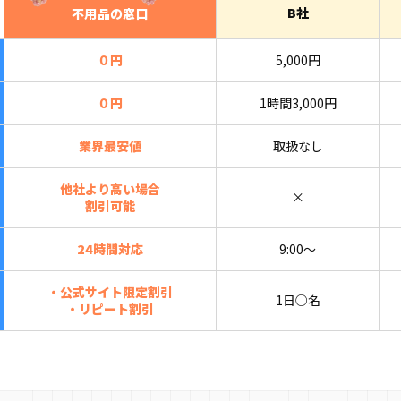
B社
不用品の窓口
０円
5,000円
０円
1時間3,000円
業界最安値
取扱なし
他社より高い場合
×
割引可能
24時間対応
9:00〜
・公式サイト限定割引
1日○名
・リピート割引