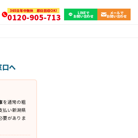
365日年中無休 即日回収OK!
LINEで
メールで
0120-905-713
お問い合わせ
お問い合わせ
窓口へ
庫
を通常の粗
支払い新潟県
必要がありま