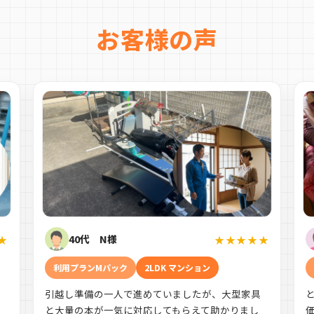
お客様の声
40代 N様
★
★★★★★
利用プランMパック
2LDK マンション
引越し準備の一人で進めていましたが、大型家具
す
と大量の本が一気に対応してもらえて助かりまし