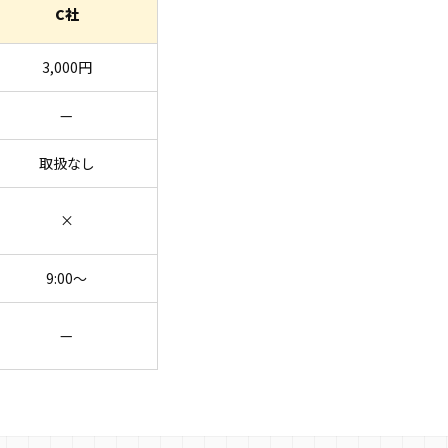
C社
3,000円
—
取扱なし
×
9:00〜
—