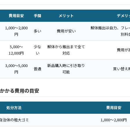
費用目安
手間
メリット
デメリ
1,000〜2,800
解体搬出は自力、フレ
多い
費用が安い
円
別料
5,000〜
少な
解体から搬出まで全て
費用が
12,000円
い
対応
3,000〜5,000
新品購入時に引き取り
普通
買い替え
円
可能
かかる費用の目安
処分方法
費用目安
自治体の粗大ゴミ
1,000〜2,800円