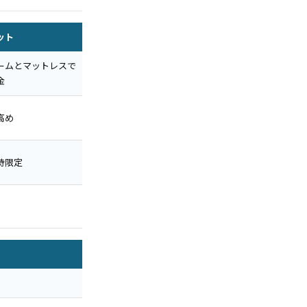
ット
ームとマットレスで
金
高め
時限定