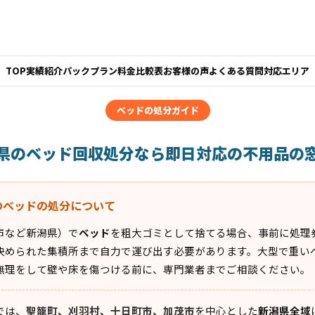
TOP
実績紹介
パックプラン
料金比較表
お客様の声
よくある質問
対応エリア
ベッドの処分ガイド
県のベッド回収処分なら即日対応の不用品の
のベッドの処分について
市など新潟県）で
ベッド
を粗大ゴミとして捨てる場合、事前に処理
決められた集積所まで自力で運び出す必要があります。大型で重い
無理をして壁や床を傷つける前に、専門業者までご相談ください。
では、
聖籠町、刈羽村、十日町市、加茂市
を中心とした
新潟県全域