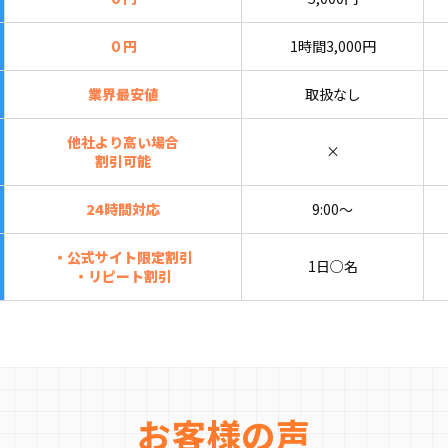
０円
1時間3,000円
業界最安値
取扱なし
他社より高い場合
×
割引可能
24時間対応
9:00〜
・公式サイト限定割引
1日○名
・リピート割引
お客様の声