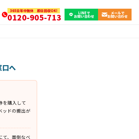
365日年中無休 即日回収OK!
LINEで
メールで
0120-905-713
お問い合わせ
お問い合わせ
窓口へ
券を購入して
ベッドの搬出が
にて、面倒なベ