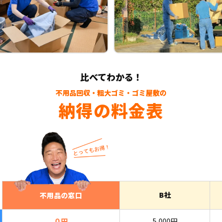
比べてわかる！
不用品回収・粗大ゴミ・ゴミ屋敷の
納得の料金表
B社
不用品の窓口
０円
5,000円