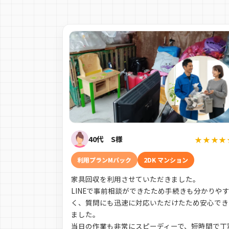
40代 S様
★★★★
利用プランMパック
2DK マンション
家具回収を利用させていただきました。
LINEで事前相談ができたため手続きも分かりや
く、質問にも迅速に対応いただけたため安心でき
ました。
当日の作業も非常にスピーディーで、短時間で丁