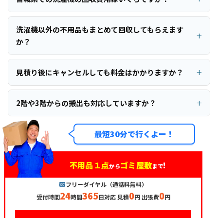
洗濯機以外の不用品もまとめて回収してもらえます
か？
見積り後にキャンセルしても料金はかかりますか？
2階や3階からの搬出も対応していますか？
最短30分で行くよー！
不用品１点
ゴミ屋敷
!
から
まで
フリーダイヤル（通話料無料）
24
365
0
0
受付時間
時間
日対応 見積
円 出張費
円