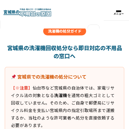
宮城県の
メニュー
メニュー
×
洗濯機の処分ガイド
実績紹介
宮城県の洗濯機回収処分なら即日対応の不用品
の窓口へ
パックプラン
宮城県での洗濯機の処分について
料金比較表
【※注意】
仙台市など宮城県の自治体では、家電リサ
お客様の声
イクル法の対象となる
洗濯機
を通常の粗大ゴミとして
回収していません。そのため、ご自身で郵便局にリサ
よくある質問
イクル料金を支払い宮城県内の指定引取場所まで運搬
するか、当社のような許可業者へ処分を直接依頼する
必要があります。
対応エリア