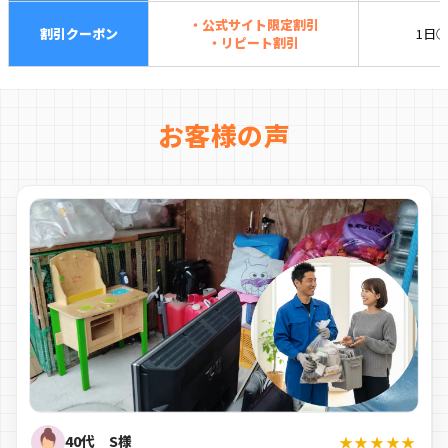
・公式サイト限定割引
割引クーポン
1日
・リピート割引
お客様の声
40代 S様
★★★★★