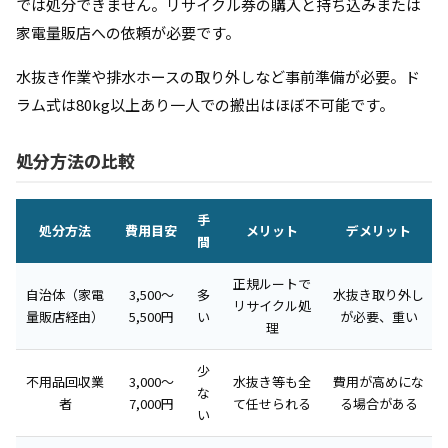
では処分できません。リサイクル券の購入と持ち込みまたは
家電量販店への依頼が必要です。
水抜き作業や排水ホースの取り外しなど事前準備が必要。ド
ラム式は80kg以上あり一人での搬出はほぼ不可能です。
処分方法の比較
手
処分方法
費用目安
メリット
デメリット
間
正規ルートで
自治体（家電
3,500〜
多
水抜き取り外し
リサイクル処
量販店経由）
5,500円
い
が必要、重い
理
少
不用品回収業
3,000〜
水抜き等も全
費用が高めにな
な
者
7,000円
て任せられる
る場合がある
い