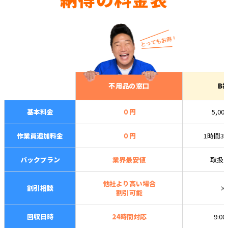
不用品の窓口
B
基本料金
０円
5,00
作業員追加料金
０円
1時間3,
パックプラン
業界最安値
取扱
他社より高い場合
割引相談
×
割引可能
回収日時
24時間対応
9:0