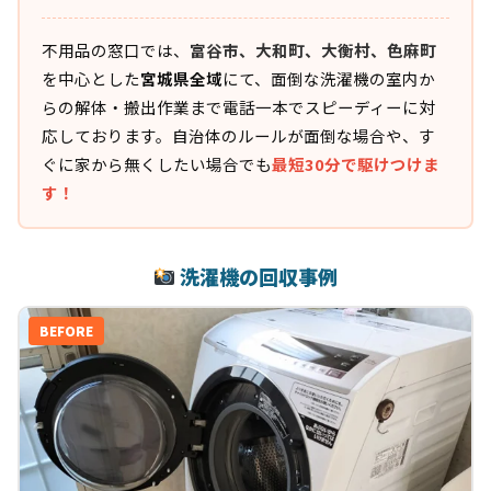
不用品の窓口では、
富谷市、大和町、大衡村、色麻町
を中心とした
宮城県全域
にて、面倒な洗濯機の室内か
らの解体・搬出作業まで電話一本でスピーディーに対
応しております。自治体のルールが面倒な場合や、す
ぐに家から無くしたい場合でも
最短30分で駆けつけま
す！
洗濯機の回収事例
BEFORE