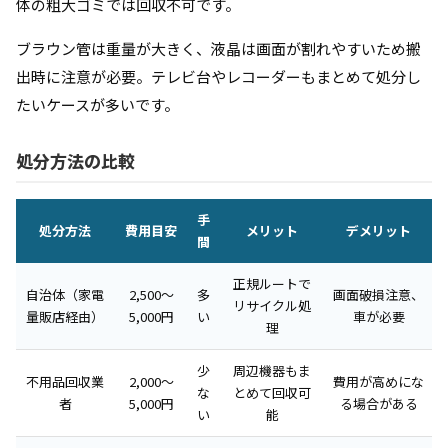
体の粗大ゴミでは回収不可です。
ブラウン管は重量が大きく、液晶は画面が割れやすいため搬
出時に注意が必要。テレビ台やレコーダーもまとめて処分し
たいケースが多いです。
処分方法の比較
手
処分方法
費用目安
メリット
デメリット
間
正規ルートで
自治体（家電
2,500〜
多
画面破損注意、
リサイクル処
量販店経由）
5,000円
い
車が必要
理
少
周辺機器もま
不用品回収業
2,000〜
費用が高めにな
な
とめて回収可
者
5,000円
る場合がある
い
能