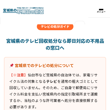
宮城県の
メニュー
メニュー
×
テレビの処分ガイド
実績紹介
宮城県のテレビ回収処分なら即日対応の不用品
の窓口へ
パックプラン
宮城県でのテレビの処分について
料金比較表
【※注意】
仙台市など宮城県の自治体では、家電リサ
お客様の声
イクル法の対象となる
テレビ
を通常の粗大ゴミとして
回収していません。そのため、ご自身で郵便局にリサ
よくある質問
イクル料金を支払い宮城県内の指定引取場所まで運搬
するか、当社のような許可業者へ処分を直接依頼する
必要があります。
対応エリア