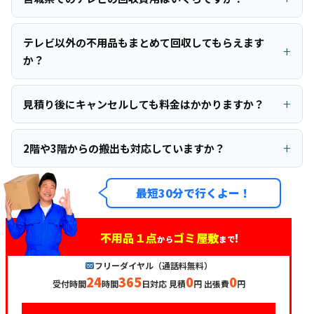
テレビ以外の不用品もまとめて回収してもらえます
か？
見積り後にキャンセルしても料金はかかりますか？
2階や3階からの搬出も対応していますか？
最短30分で行くよー！
不用品１点
ゴミ屋敷
!
から
まで
フリーダイヤル（通話料無料）
24
365
0
0
受付時間
時間
日対応 見積
円 出張費
円