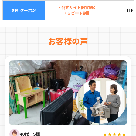
・公式サイト限定割引
割引クーポン
1日
・リピート割引
お客様の声
40代 S様
★★★★★