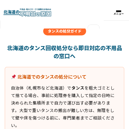
北海道の
メニュー
メニュー
×
タンスの処分ガイド
実績紹介
北海道のタンス回収処分なら即日対応の不用品
の窓口へ
パックプラン
北海道でのタンスの処分について
料金比較表
自治体（札幌市など北海道）で
タンス
を粗大ゴミとし
お客様の声
て捨てる場合、事前に処理券を購入して指定の日時に
決められた集積所まで自力で運び出す必要がありま
よくある質問
す。大型で重いタンスの搬出が難しい方は、無理をし
て壁や床を傷つける前に、専門業者までご相談くださ
い。
対応エリア