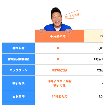
不用品の窓口
B
基本料金
０円
5,00
作業員追加料金
０円
1時間3,
パックプラン
業界最安値
取扱
他社より高い場合
割引相談
×
割引可能
回収日時
24時間対応
9:0