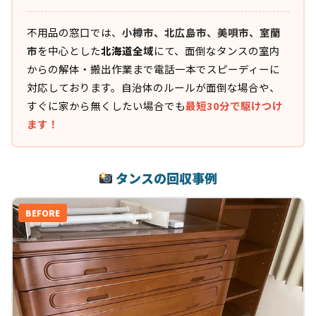
不用品の窓口では、
小樽市、北広島市、美唄市、室蘭
市
を中心とした
北海道全域
にて、面倒なタンスの室内
からの解体・搬出作業まで電話一本でスピーディーに
対応しております。自治体のルールが面倒な場合や、
すぐに家から無くしたい場合でも
最短30分で駆けつけ
ます！
タンスの回収事例
BEFORE