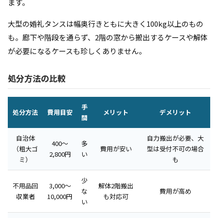
ます。
大型の婚礼タンスは幅奥行きともに大きく100kg以上のもの
も。廊下や階段を通らず、2階の窓から搬出するケースや解体
が必要になるケースも珍しくありません。
処分方法の比較
手
処分方法
費用目安
メリット
デメリット
間
自治体
自力搬出が必要、大
400〜
多
（粗大ゴ
費用が安い
型は受付不可の場合
2,800円
い
ミ）
も
少
不用品回
3,000〜
解体2階搬出
な
費用が高め
収業者
10,000円
も対応可
い