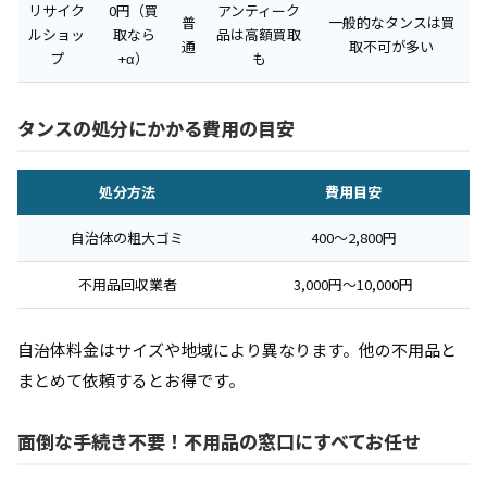
リサイク
0円（買
アンティーク
普
一般的なタンスは買
ルショッ
取なら
品は高額買取
通
取不可が多い
プ
+α）
も
タンスの処分にかかる費用の目安
処分方法
費用目安
自治体の粗大ゴミ
400〜2,800円
不用品回収業者
3,000円〜10,000円
自治体料金はサイズや地域により異なります。他の不用品と
まとめて依頼するとお得です。
面倒な手続き不要！不用品の窓口にすべてお任せ