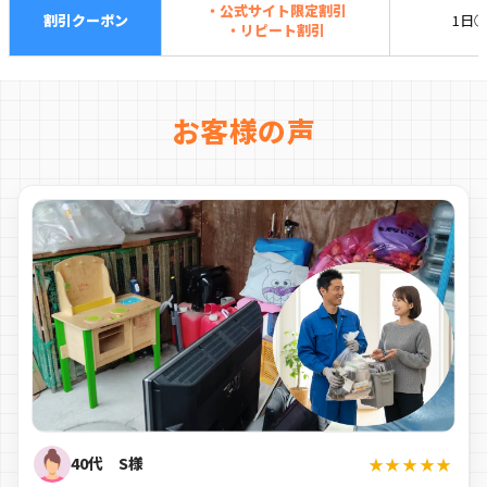
・公式サイト限定割引
割引クーポン
1日
・リピート割引
お客様の声
40代 S様
★★★★★