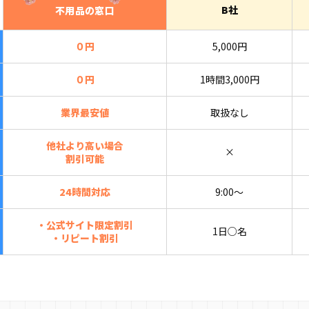
B社
不用品の窓口
０円
5,000円
０円
1時間3,000円
業界最安値
取扱なし
他社より高い場合
×
割引可能
24時間対応
9:00〜
・公式サイト限定割引
1日○名
・リピート割引