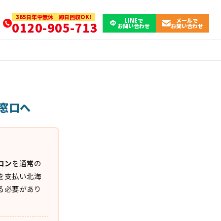
365日年中無休 即日回収OK!
LINEで
メールで
0120-905-713
お問い合わせ
お問い合わせ
窓口へ
コン
を通常の
を支払い北海
る必要があり