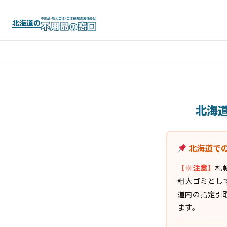
北海道の
北海
北海道で
【※注意】
札
粗大ゴミとし
道内の指定引
ます。