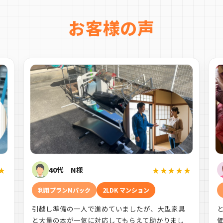
お客様の声
40代 N様
★
★★★★★
利用プランMパック
2LDK マンション
引越し準備の一人で進めていましたが、大型家具
す
と大量の本が一気に対応してもらえて助かりまし