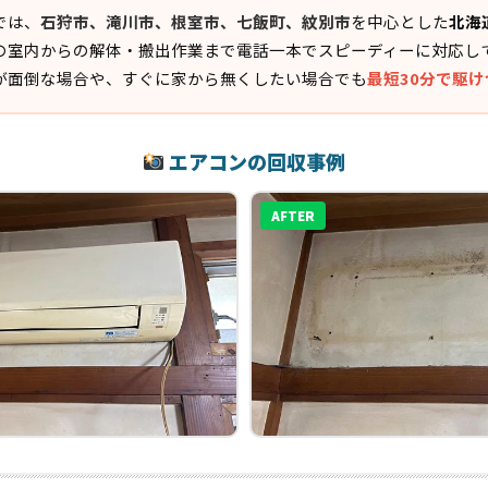
では、
石狩市、滝川市、根室市、七飯町、紋別市
を中心とした
北海
の室内からの解体・搬出作業まで電話一本でスピーディーに対応し
が面倒な場合や、すぐに家から無くしたい場合でも
最短30分で駆
エアコンの回収事例
AFTER