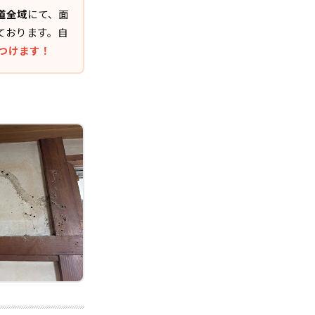
道全域
にて、面
ております。自
けつけます！