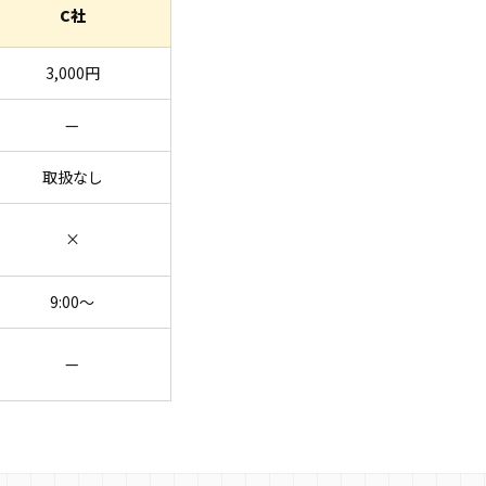
C社
3,000円
—
取扱なし
×
9:00〜
—