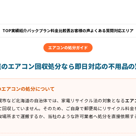
TOP
実績紹介
パックプラン
料金比較表
お客様の声
よくある質問
対応エリア
エアコンの処分ガイド
道のエアコン回収処分なら即日対応の不用品の
のエアコンの処分について
幌市など北海道の自治体では、家電リサイクル法の対象となる
エア
て回収していません。そのため、ご自身で郵便局にリサイクル料金
取場所まで運搬するか、当社のような許可業者へ処分を直接依頼す