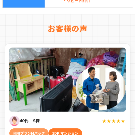
・リピート割引
お客様の声
40代 S様
★★★★★
利用プランMパック
2DK マンション