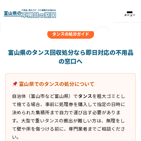
富山県の
メニュー
メニュー
×
タンスの処分ガイド
実績紹介
富山県のタンス回収処分なら即日対応の不用品
の窓口へ
パックプラン
富山県でのタンスの処分について
料金比較表
自治体（富山市など富山県）で
タンス
を粗大ゴミとし
お客様の声
て捨てる場合、事前に処理券を購入して指定の日時に
決められた集積所まで自力で運び出す必要がありま
よくある質問
す。大型で重いタンスの搬出が難しい方は、無理をし
て壁や床を傷つける前に、専門業者までご相談くださ
い。
対応エリア