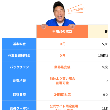
不用品の窓口
B
基本料金
０円
5,00
作業員追加料金
０円
1時間3,
パックプラン
業界最安値
取扱
他社より高い場合
割引相談
×
割引可能
回収日時
24時間対応
9:0
・公式サイト限定割引
割引クーポン
1日