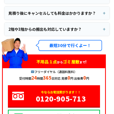
見積り後にキャンセルしても料金はかかりますか？
2階や3階からの搬出も対応していますか？
最短30分で行くよー！
不用品１点
ゴミ屋敷
!
から
まで
フリーダイヤル（通話料無料）
24
365
0
0
受付時間
時間
日対応 見積
円 出張費
円
今ならお電話繋がります！！
0120-905-713