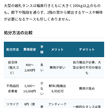
大型の婚礼タンスは幅奥行きともに大きく100kg以上のもの
も。廊下や階段を通らず、2階の窓から搬出するケースや解体
が必要になるケースも珍しくありません。
処分方法の比較
手
処分方法
費用目安
メリット
デメリット
間
自治体
自力搬出が必要、大
400〜
多
（粗大ゴ
費用が安い
型は受付不可の場合
2,800円
い
ミ）
も
少
不用品回
3,000〜
解体2階搬出
な
費用が高め
収業者
10,000円
も対応可
い
リサイク
0円（買
アンティーク
普
一般的なタンスは買