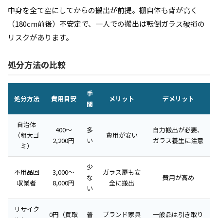
中身を全て空にしてからの搬出が前提。棚自体も背が高く
（180cm前後）不安定で、一人での搬出は転倒ガラス破損の
リスクがあります。
処分方法の比較
手
処分方法
費用目安
メリット
デメリット
間
自治体
400〜
多
自力搬出が必要、
（粗大ゴ
費用が安い
2,200円
い
ガラス養生に注意
ミ）
少
不用品回
3,000〜
ガラス扉も安
な
費用が高め
収業者
8,000円
全に搬出
い
リサイク
0円（買取
普
ブランド家具
一般品は引き取り