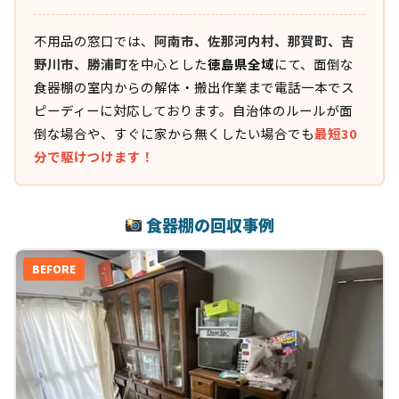
不用品の窓口では、
阿南市、佐那河内村、那賀町、吉
野川市、勝浦町
を中心とした
徳島県全域
にて、面倒な
食器棚の室内からの解体・搬出作業まで電話一本でス
ピーディーに対応しております。自治体のルールが面
倒な場合や、すぐに家から無くしたい場合でも
最短30
分で駆けつけます！
食器棚の回収事例
BEFORE