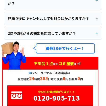
か？
見積り後にキャンセルしても料金はかかりますか？
2階や3階からの搬出も対応していますか？
最短30分で行くよー！
不用品１点
ゴミ屋敷
!
から
まで
フリーダイヤル（通話料無料）
24
365
0
0
受付時間
時間
日対応 見積
円 出張費
円
今ならお電話繋がります！！
0120-905-713