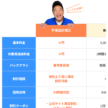
不用品の窓口
B
基本料金
０円
5,00
作業員追加料金
０円
1時間3,
パックプラン
業界最安値
取扱
他社より高い場合
割引相談
×
割引可能
回収日時
24時間対応
9:0
・公式サイト限定割引
割引クーポン
1日
・リピート割引