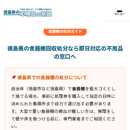
徳島県の
メニュー
メニュー
×
食器棚の処分ガイド
実績紹介
徳島県の食器棚回収処分なら即日対応の不用品
の窓口へ
パックプラン
徳島県での食器棚の処分について
料金比較表
自治体（徳島市など徳島県）で
食器棚
を粗大ゴミとし
お客様の声
て捨てる場合、事前に処理券を購入して指定の日時に
決められた集積所まで自力で運び出す必要がありま
よくある質問
す。大型で重い食器棚の搬出が難しい方は、無理をし
て壁や床を傷つける前に、専門業者までご相談くださ
い。
対応エリア