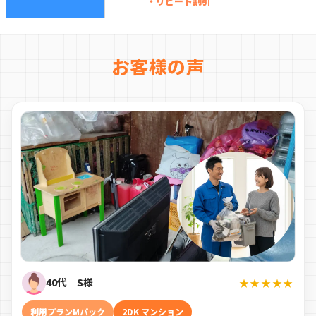
・リピート割引
お客様の声
40代 S様
★★★★★
利用プランMパック
2DK マンション