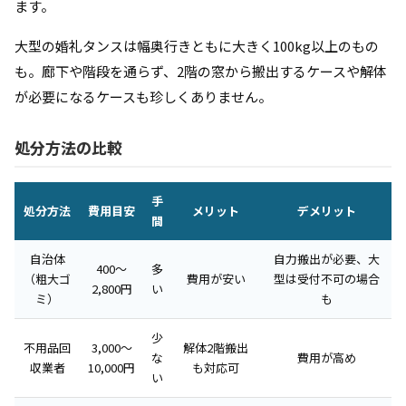
ます。
大型の婚礼タンスは幅奥行きともに大きく100kg以上のもの
も。廊下や階段を通らず、2階の窓から搬出するケースや解体
が必要になるケースも珍しくありません。
処分方法の比較
手
処分方法
費用目安
メリット
デメリット
間
自治体
自力搬出が必要、大
400〜
多
（粗大ゴ
費用が安い
型は受付不可の場合
2,800円
い
ミ）
も
少
不用品回
3,000〜
解体2階搬出
な
費用が高め
収業者
10,000円
も対応可
い