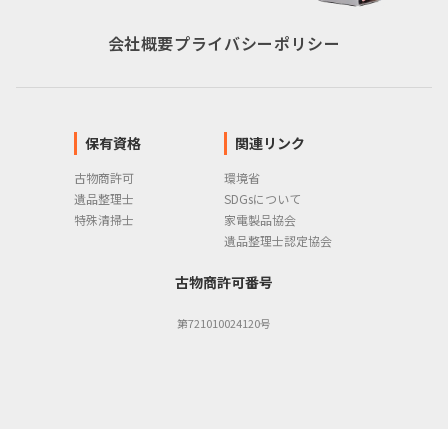
会社概要
プライバシーポリシー
保有資格
関連リンク
古物商許可
環境省
遺品整理士
SDGsについて
特殊清掃士
家電製品協会
遺品整理士認定協会
古物商許可番号
第721010024120号