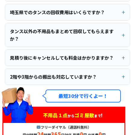
埼玉県でのタンスの回収費用はいくらですか？
タンス以外の不用品もまとめて回収してもらえます
か？
見積り後にキャンセルしても料金はかかりますか？
2階や3階からの搬出も対応していますか？
最短30分で行くよー！
不用品１点
ゴミ屋敷
!
から
まで
フリーダイヤル（通話料無料）
24
365
0
0
受付時間
時間
日対応 見積
円 出張費
円