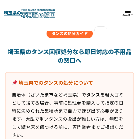
埼玉県の
メニュー
メニュー
×
タンスの処分ガイド
実績紹介
埼玉県のタンス回収処分なら即日対応の不用品
の窓口へ
パックプラン
埼玉県でのタンスの処分について
料金比較表
自治体（さいたま市など埼玉県）で
タンス
を粗大ゴミ
お客様の声
として捨てる場合、事前に処理券を購入して指定の日
時に決められた集積所まで自力で運び出す必要があり
よくある質問
ます。大型で重いタンスの搬出が難しい方は、無理を
して壁や床を傷つける前に、専門業者までご相談くだ
さい。
対応エリア