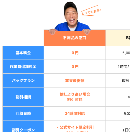
不用品の窓口
B
基本料金
０円
5,00
作業員追加料金
０円
1時間3,
パックプラン
業界最安値
取扱
他社より高い場合
割引相談
×
割引可能
回収日時
24時間対応
9:0
・公式サイト限定割引
割引クーポン
1日