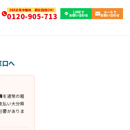
365日年中無休 即日回収OK!
LINEで
メールで
0120-905-713
お問い合わせ
お問い合わせ
窓口へ
機
を通常の粗
支払い大分県
必要がありま