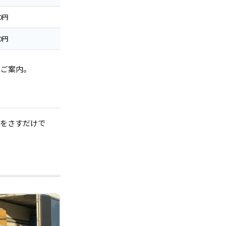
00円
00円
でご案内。
指をさすだけで
。