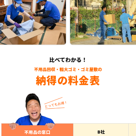
比べてわかる！
不用品回収・粗大ゴミ・ゴミ屋敷の
納得の料金表
B社
不用品の窓口