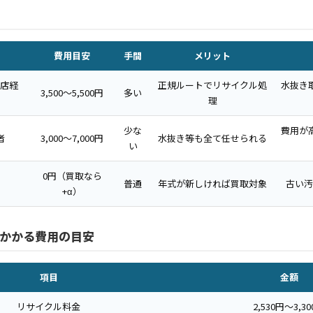
費用目安
手間
メリット
店経
正規ルートでリサイクル処
水抜き
3,500〜5,500円
多い
理
少な
費用が
者
3,000〜7,000円
水抜き等も全て任せられる
い
0円（買取なら
普通
年式が新しければ買取対象
古い汚
+α）
かかる費用の目安
項目
金額
リサイクル料金
2,530円〜3,3