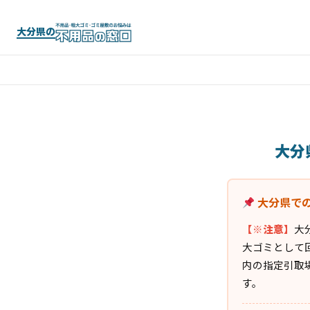
大分県の
大分
大分県で
【※注意】
大
大ゴミとして
内の指定引取
す。