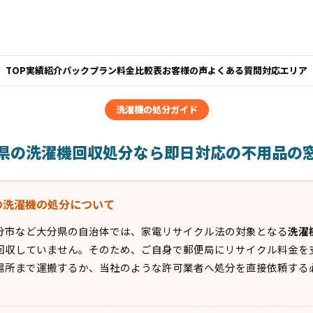
TOP
実績紹介
パックプラン
料金比較表
お客様の声
よくある質問
対応エリア
洗濯機の処分ガイド
県の洗濯機回収処分なら即日対応の不用品の
の洗濯機の処分について
分市など大分県の自治体では、家電リサイクル法の対象となる
洗濯
回収していません。そのため、ご自身で郵便局にリサイクル料金を
場所まで運搬するか、当社のような許可業者へ処分を直接依頼する