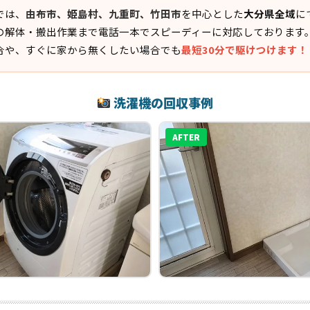
では、
由布市、姫島村、九重町、竹田市
を中心とした
大分県全域
に
の解体・搬出作業まで電話一本でスピーディーに対応しております
合や、すぐに家から無くしたい場合でも
最短30分で駆けつけます！
洗濯機の回収事例
AFTER