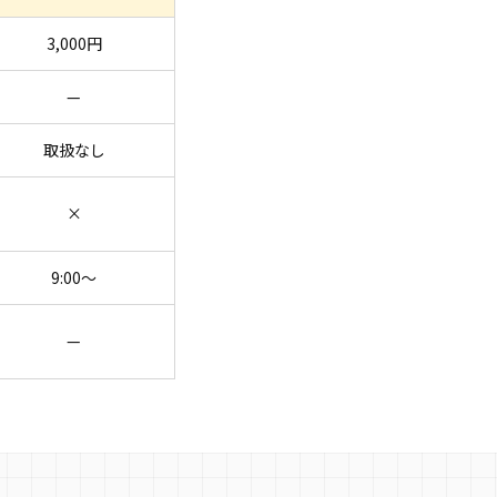
3,000円
—
取扱なし
×
9:00〜
—