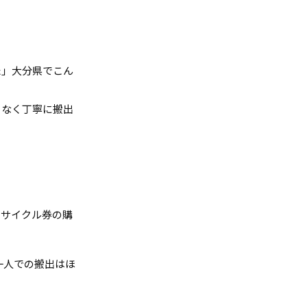
た」大分県でこん
となく丁寧に搬出
リサイクル券の購
一人での搬出はほ