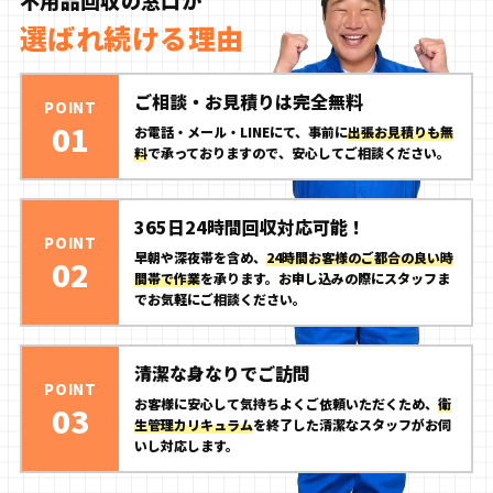
不用品回収の窓口が
選ばれ続ける理由
ご相談・お見積りは完全無料
POINT
01
お電話・メール・LINEにて、事前に
出張お見積りも無
料
で承っておりますので、安心してご相談ください。
365日24時間回収対応可能！
POINT
早朝や深夜帯を含め、
24時間お客様のご都合の良い時
02
間帯で作業
を承ります。お申し込みの際にスタッフま
でお気軽にご相談ください。
清潔な身なりでご訪問
POINT
お客様に安心して気持ちよくご依頼いただくため、
衛
03
生管理カリキュラム
を終了した清潔なスタッフがお伺
いし対応します。