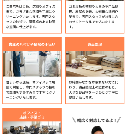
ご自宅をはじめ、店舗やオフィス
ゴミ屋敷の整理や大量の不用品処
まで、さまざまな空間を丁寧にク
理、廃屋の撤去、大規模な清掃作
リーニングいたします。専門スタ
業まで、専門スタッフが状況に合
ッフの技術で、清潔感のある快適
わせてトータルで対応いたしま
な空間に仕上げます。
す。
倉庫の片付けや掃除の手伝い
遺品整理
住まいから店舗、オフィスまで幅
お時間がなかなか取れない方に代
広く対応し、専門スタッフの技術
わり、遺品整理士の監修のもと、
で空間をすみずみまで丁寧にクリ
大切なお品物を一つひとつ丁寧に
ーニングいたします。
整理いたします。
オフィス・
店舗・事業ゴミ