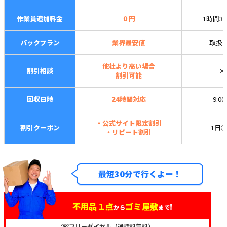
作業員追加料金
０円
1時間3,
パックプラン
業界最安値
取扱
他社より高い場合
割引相談
×
割引可能
回収日時
24時間対応
9:0
・公式サイト限定割引
割引クーポン
1日
・リピート割引
最短30分で行くよー！
不用品１点
ゴミ屋敷
!
から
まで
➿フリーダイヤル（通話料無料）