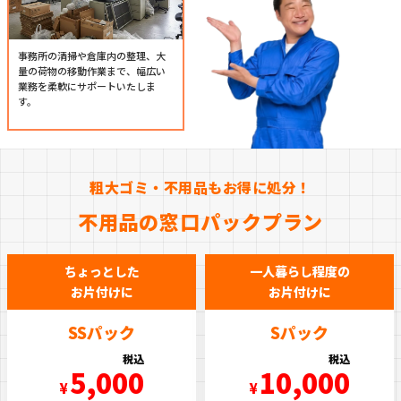
事務所の清掃や倉庫内の整理、大
量の荷物の移動作業まで、幅広い
業務を柔軟にサポートいたしま
す。
粗大ゴミ・不用品もお得に処分！
不用品の窓口パックプラン
ちょっとした
一人暮らし程度の
お片付けに
お片付けに
SSパック
Sパック
税込
税込
5,000
10,000
¥
¥