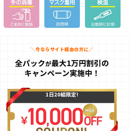
＼今ならサイト経由の方に／
全パック
最大1万円割引
の
が
キャンペーン実施中！
1日20組
限定!