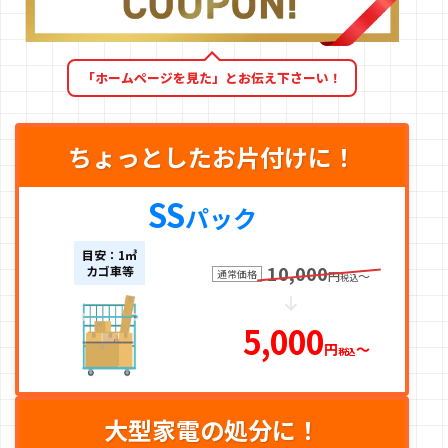
「ホームページを見た」とお伝え下さーい！
ちょっとしたお片付けに！
SS
パック
目安：1㎥
10,000
カゴ車等
通常価格
円
〜
税込
5,000
円
〜
税込
大型家電の処分に！