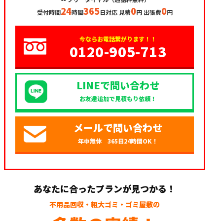
24
365
0
0
受付時間
時間
日対応 見積
円 出張費
円
今ならお電話繋がります！！
0120-905-713
LINEで問い合わせ
お友達追加で見積もり依頼！
メールで問い合わせ
年中無休 365日24時間OK！
あなたに合ったプランが見つかる！
不用品回収・粗大ゴミ・ゴミ屋敷の