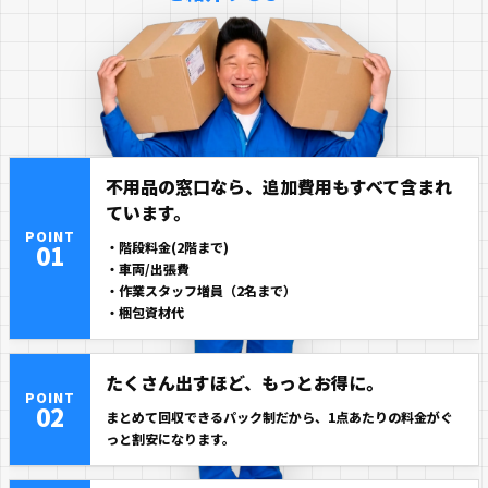
不用品の窓口なら、追加費用もすべて含まれ
ています。
POINT
01
・階段料金(2階まで)
・車両/出張費
・作業スタッフ増員（2名まで）
・梱包資材代
たくさん出すほど、もっとお得に。
POINT
02
まとめて回収できるパック制だから、1点あたりの料金がぐ
っと割安になります。