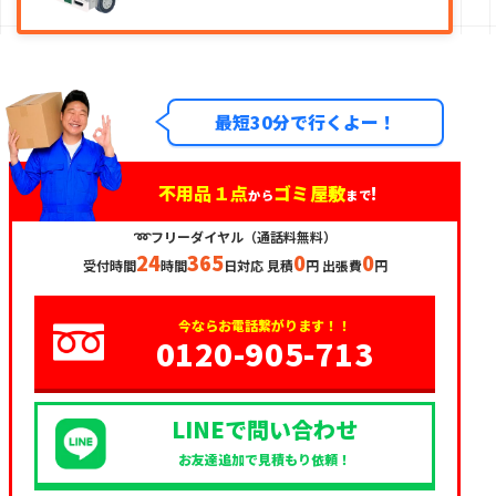
最短30分で行くよー！
不用品１点
ゴミ屋敷
!
から
まで
➿フリーダイヤル（通話料無料）
24
365
0
0
受付時間
時間
日対応 見積
円 出張費
円
今ならお電話繋がります！！
0120-905-713
LINEで問い合わせ
お友達追加で見積もり依頼！