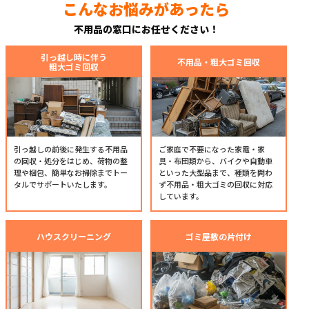
こんなお悩みがあったら
不用品の窓口にお任せください！
引っ越し時に伴う
不用品・粗大ゴミ回収
粗大ゴミ回収
引っ越しの前後に発生する不用品
ご家庭で不要になった家電・家
の回収・処分をはじめ、荷物の整
具・布団類から、バイクや自動車
理や梱包、簡単なお掃除までトー
といった大型品まで、種類を問わ
タルでサポートいたします。
ず不用品・粗大ゴミの回収に対応
しています。
ハウスクリーニング
ゴミ屋敷の片付け