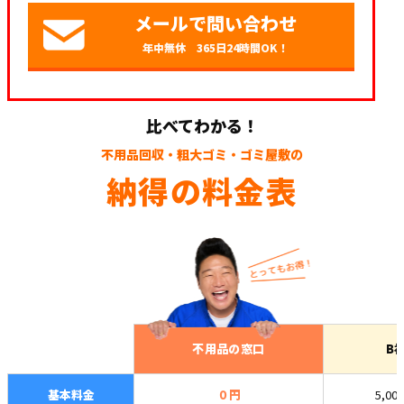
メールで問い合わせ
年中無休 365日24時間OK！
比べてわかる！
不用品回収・粗大ゴミ・ゴミ屋敷の
納得の料金表
不用品の窓口
B
基本料金
０円
5,00