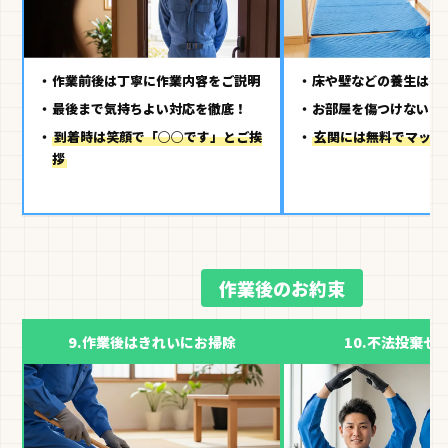
作業前後は丁寧に作業内容をご説明
床や壁などの養生は有
最後まで気持ちよい対応を徹底！
お部屋を傷つけないよ
到着時は笑顔で「○○です」とご挨
玄関には無料でマット
拶
作業後のお約束
9.
作業後はきれいにお掃除
10.
不法投棄ゼ