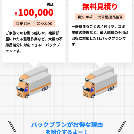
無料見積り
税込
100,000
¥
目安:30㎡
汚部屋/遺品整理
目安:10㎡
2DK/2LDK
一軒家まるごとの片付けや、ゴミ
屋敷の整理など、最大規模の不用品
ご家族でのお引っ越しや、複数部
回収に対応した3Lパックプランで
屋にわたる整理作業など、大量の不
す。
用品処分に対応できるLLパックプ
ランです。
パックプランがお得な理由
を紹介するよー！