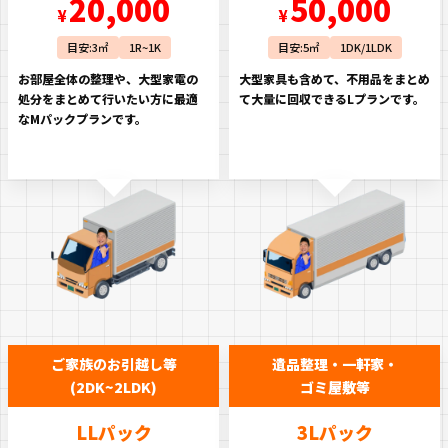
20,000
50,000
¥
¥
目安:3㎡
1R~1K
目安:5㎡
1DK/1LDK
お部屋全体の整理や、大型家電の
大型家具も含めて、不用品をまとめ
処分をまとめて行いたい方に最適
て大量に回収できるLプランです。
なMパックプランです。
ご家族のお引越し等
遺品整理・一軒家・
(2DK~2LDK)
ゴミ屋敷等
LLパック
3Lパック