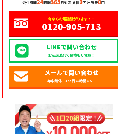
24
365
0
0
受付時間
時間
日対応 見積
円 出張費
円
今ならお電話繋がります！！
0120-905-713
LINEで問い合わせ
お友達追加で見積もり依頼！
メールで問い合わせ
年中無休 365日24時間OK！