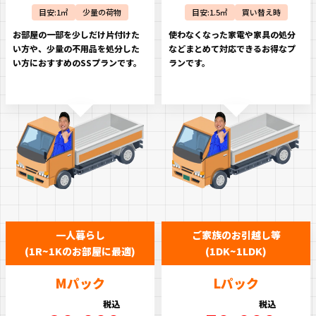
目安:1㎡
少量の荷物
目安:1.5㎡
買い替え時
お部屋の一部を少しだけ片付けた
使わなくなった家電や家具の処分
い方や、少量の不用品を処分した
などまとめて対応できるお得なプ
い方におすすめのSSプランです。
ランです。
一人暮らし
ご家族のお引越し等
(1R~1Kのお部屋に最適)
(1DK~1LDK)
Mパック
Lパック
税込
税込