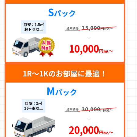
S
パック
目安：1.5㎥
15,000
通常価格
円
〜
軽トラ以上
税込
10,000
円
〜
税込
1R～1Kのお部屋に最適！
M
パック
目安：3㎥
30,000
2t平車以上
通常価格
円
〜
税込
20,000
円
〜
税込