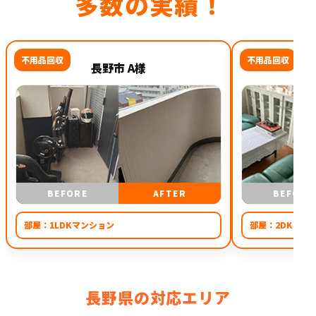
多数の実績！
不用品回収
不用品回収
長野市 A様
BEFORE
AFTER
BEFORE
部屋：
1LDKマンション
部屋：
2DK
長野県の対応エリア