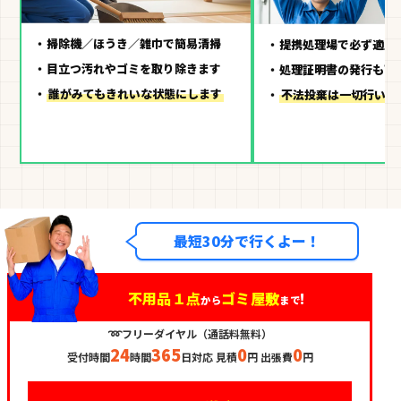
掃除機／ほうき／雑巾で簡易清掃
提携処理場で必ず適正
目立つ汚れやゴミを取り除きます
処理証明書の発行も可
誰がみてもきれいな状態にします
不法投棄は一切行いま
最短30分で行くよー！
不用品１点
ゴミ屋敷
!
から
まで
➿フリーダイヤル（通話料無料）
24
365
0
0
受付時間
時間
日対応 見積
円 出張費
円