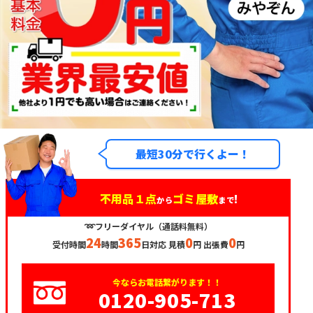
最短30分で行くよー！
不用品１点
ゴミ屋敷
!
から
まで
➿フリーダイヤル（通話料無料）
24
365
0
0
受付時間
時間
日対応 見積
円 出張費
円
今ならお電話繋がります！！
0120-905-713