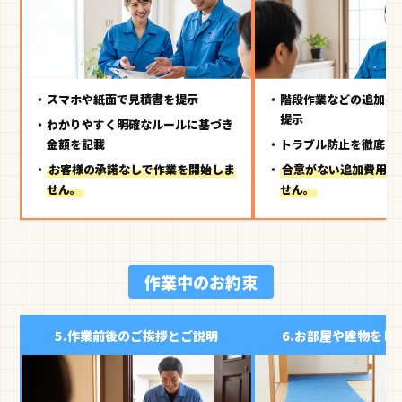
スマホや紙面で見積書を提示
階段作業などの追加費
提示
わかりやすく明確なルールに基づき
金額を記載
トラブル防止を徹底し
お客様の承諾なしで作業を開始しま
合意がない追加費用は
せん。
せん。
作業中のお約束
5.
作業前後のご挨拶とご説明
6.
お部屋や建物をし