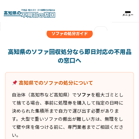
高知県の
メニュー
メニュー
×
ソファの処分ガイド
実績紹介
高知県のソファ回収処分なら即日対応の不用品
の窓口へ
パックプラン
高知県でのソファの処分について
料金比較表
自治体（高知市など高知県）で
ソファ
を粗大ゴミとし
お客様の声
て捨てる場合、事前に処理券を購入して指定の日時に
決められた集積所まで自力で運び出す必要がありま
よくある質問
す。大型で重いソファの搬出が難しい方は、無理をし
て壁や床を傷つける前に、専門業者までご相談くださ
い。
対応エリア