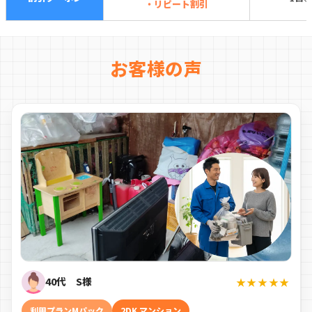
・リピート割引
お客様の声
40代 S様
★★★★★
利用プランMパック
2DK マンション