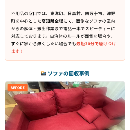
不用品の窓口では、
東洋町、日高村、四万十市、津野
町
を中心とした
高知県全域
にて、面倒なソファの室内
からの解体・搬出作業まで電話一本でスピーディーに
対応しております。自治体のルールが面倒な場合や、
すぐに家から無くしたい場合でも
最短30分で駆けつけ
ます！
ソファの回収事例
BEFORE