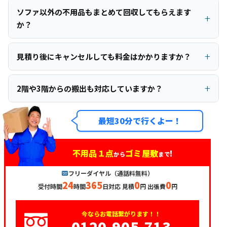
ソファ以外の不用品もまとめて回収してもらえます
か？
見積り後にキャンセルしても料金はかかりますか？
2階や3階からの搬出も対応していますか？
最短30分で行くよー！
不用品１点
ゴミ屋敷
!
から
まで
フリーダイヤル（通話料無料）
24
365
0
0
受付時間
時間
日対応 見積
円 出張費
円
今ならお電話繋がります！！
0120-905-713