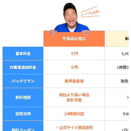
不用品の窓口
B
基本料金
０円
5,00
作業員追加料金
０円
1時間3,
パックプラン
業界最安値
取扱
他社より高い場合
割引相談
×
割引可能
回収日時
24時間対応
9:0
・公式サイト限定割引
割引クーポン
1日