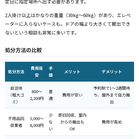
定日に指定場所へ出す必要があります。
2人掛け以上はかなりの重量（30kg〜60kg）があり、エレベ
ーターに入らないケースも。ドアの幅より大きくて搬出でき
ないという相談も非常に多いです。
処分方法の比較
費用目
手
処分方法
メリット
デメリット
安
間
自治体
予約制で1〜2週間待
800〜
普
（粗大ゴ
費用が安い
ち、屋外まで自力搬
2,200円
通
ミ）
出
少
即日回収、室内
不用品回
3,000〜
な
からの搬出も
費用が高め
収業者
8,000円
い
OK