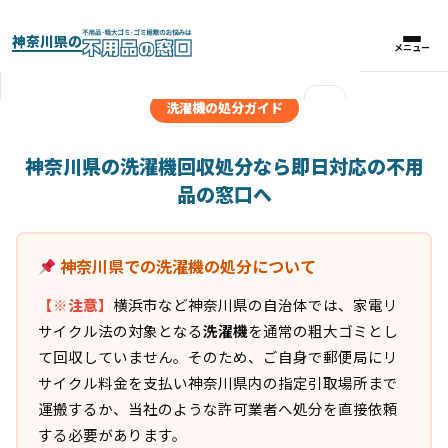
神奈川県の
メニュー
メニュー
×
洗濯機の処分ガイド
実績紹介
神奈川県の洗濯機回収処分なら即日対応の不用
品の窓口へ
パックプラン
神奈川県での洗濯機の処分について
料金比較表
【※注意】
横浜市など神奈川県の自治体では、家電リ
お客様の声
サイクル法の対象となる
洗濯機
を通常の粗大ゴミとし
て回収していません。そのため、ご自身で郵便局にリ
よくある質問
サイクル料金を支払い神奈川県内の指定引取場所まで
運搬するか、当社のような許可業者へ処分を直接依頼
する必要があります。
対応エリア