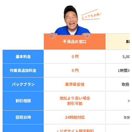
不用品の窓口
B
基本料金
０円
5,00
作業員追加料金
０円
1時間3,
パックプラン
業界最安値
取扱
他社より高い場合
割引相談
×
割引可能
回収日時
24時間対応
9:0
・公式サイト限定割引