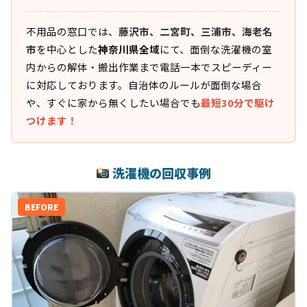
不用品の窓口では、
藤沢市、二宮町、三浦市、海老名
市
を中心とした
神奈川県全域
にて、面倒な洗濯機の室
内からの解体・搬出作業まで電話一本でスピーディー
に対応しております。自治体のルールが面倒な場合
や、すぐに家から無くしたい場合でも
最短30分で駆け
つけます！
洗濯機の回収事例
BEFORE