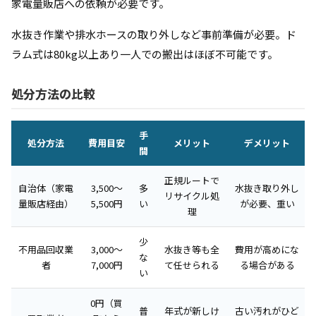
家電量販店への依頼が必要です。
水抜き作業や排水ホースの取り外しなど事前準備が必要。ド
ラム式は80kg以上あり一人での搬出はほぼ不可能です。
処分方法の比較
手
処分方法
費用目安
メリット
デメリット
間
正規ルートで
自治体（家電
3,500〜
多
水抜き取り外し
リサイクル処
量販店経由）
5,500円
い
が必要、重い
理
少
不用品回収業
3,000〜
水抜き等も全
費用が高めにな
な
者
7,000円
て任せられる
る場合がある
い
0円（買
普
年式が新しけ
古い汚れがひど