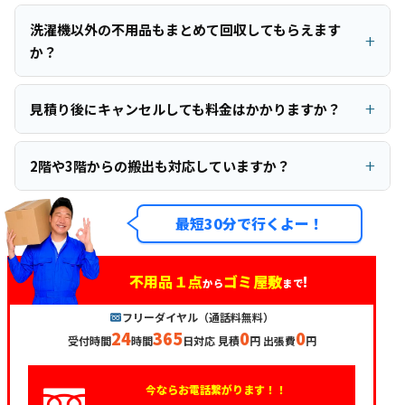
洗濯機以外の不用品もまとめて回収してもらえます
か？
見積り後にキャンセルしても料金はかかりますか？
2階や3階からの搬出も対応していますか？
最短30分で行くよー！
不用品１点
ゴミ屋敷
!
から
まで
フリーダイヤル（通話料無料）
24
365
0
0
受付時間
時間
日対応 見積
円 出張費
円
今ならお電話繋がります！！