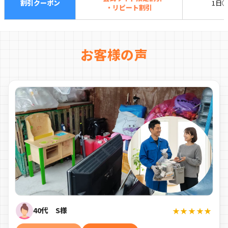
割引クーポン
1日
・リピート割引
お客様の声
40代 S様
★★★★★