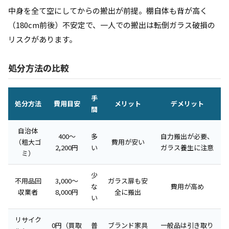
中身を全て空にしてからの搬出が前提。棚自体も背が高く
（180cm前後）不安定で、一人での搬出は転倒ガラス破損の
リスクがあります。
処分方法の比較
手
処分方法
費用目安
メリット
デメリット
間
自治体
400〜
多
自力搬出が必要、
（粗大ゴ
費用が安い
2,200円
い
ガラス養生に注意
ミ）
少
不用品回
3,000〜
ガラス扉も安
な
費用が高め
収業者
8,000円
全に搬出
い
リサイク
0円（買取
普
ブランド家具
一般品は引き取り