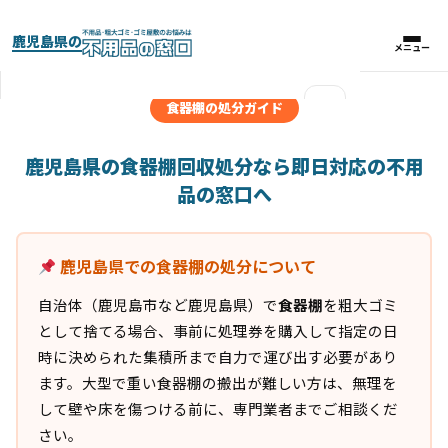
鹿児島県の
メニュー
メニュー
×
食器棚の処分ガイド
実績紹介
鹿児島県の食器棚回収処分なら即日対応の不用
品の窓口へ
パックプラン
鹿児島県での食器棚の処分について
料金比較表
自治体（鹿児島市など鹿児島県）で
食器棚
を粗大ゴミ
お客様の声
として捨てる場合、事前に処理券を購入して指定の日
時に決められた集積所まで自力で運び出す必要があり
よくある質問
ます。大型で重い食器棚の搬出が難しい方は、無理を
して壁や床を傷つける前に、専門業者までご相談くだ
さい。
対応エリア