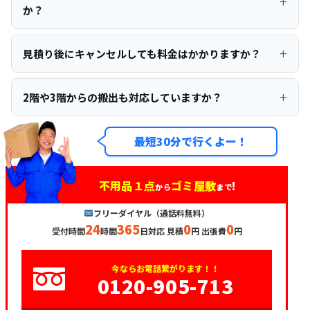
か？
見積り後にキャンセルしても料金はかかりますか？
2階や3階からの搬出も対応していますか？
最短30分で行くよー！
不用品１点
ゴミ屋敷
!
から
まで
フリーダイヤル（通話料無料）
24
365
0
0
受付時間
時間
日対応 見積
円 出張費
円
今ならお電話繋がります！！
0120-905-713