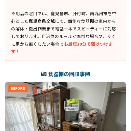
不用品の窓口では、
鹿児島市、肝付町、南九州市
を中
心とした
鹿児島県全域
にて、面倒な食器棚の室内から
の解体・搬出作業まで電話一本でスピーディーに対応
しております。自治体のルールが面倒な場合や、すぐ
に家から無くしたい場合でも
最短30分で駆けつけま
す！
食器棚の回収事例
BEFORE