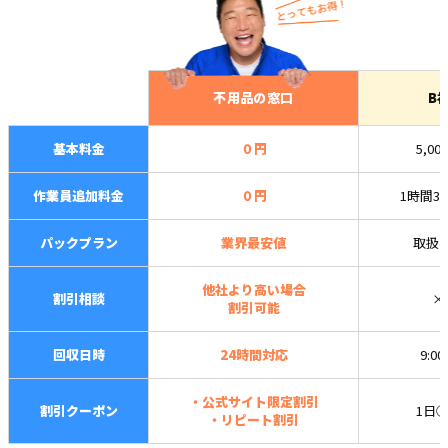
不用品の窓口
B
基本料金
０円
5,00
作業員追加料金
０円
1時間3,
パックプラン
業界最安値
取扱
他社より高い場合
割引相談
×
割引可能
回収日時
24時間対応
9:0
・公式サイト限定割引
割引クーポン
1日
・リピート割引