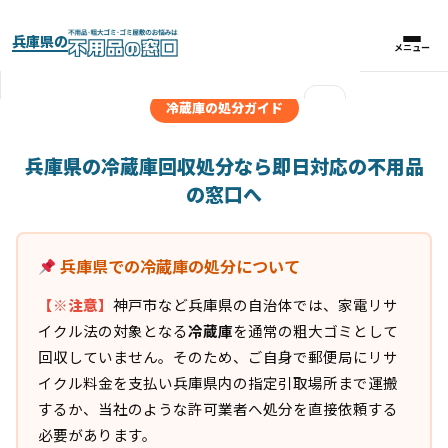
兵庫県の
メニュー
メニュー
×
冷蔵庫の処分ガイド
実績紹介
兵庫県の冷蔵庫回収処分なら即日対応の不用品
の窓口へ
パックプラン
兵庫県での冷蔵庫の処分について
料金比較表
【※注意】
神戸市など兵庫県の自治体では、家電リサ
お客様の声
イクル法の対象となる
冷蔵庫
を通常の粗大ゴミとして
回収していません。そのため、ご自身で郵便局にリサ
よくある質問
イクル料金を支払い兵庫県内の指定引取場所まで運搬
するか、当社のような許可業者へ処分を直接依頼する
必要があります。
対応エリア