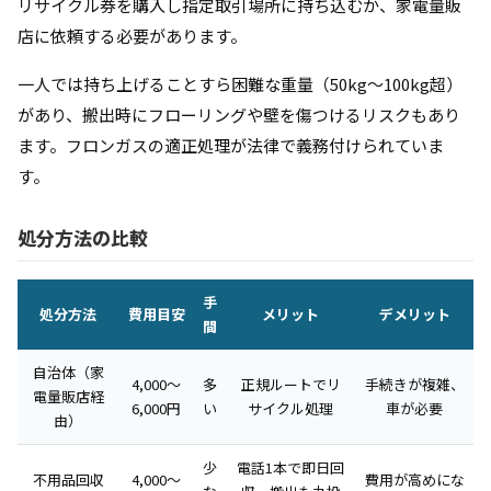
リサイクル券を購入し指定取引場所に持ち込むか、家電量販
店に依頼する必要があります。
一人では持ち上げることすら困難な重量（50kg〜100kg超）
があり、搬出時にフローリングや壁を傷つけるリスクもあり
ます。フロンガスの適正処理が法律で義務付けられていま
す。
処分方法の比較
手
処分方法
費用目安
メリット
デメリット
間
自治体（家
4,000〜
多
正規ルートでリ
手続きが複雑、
電量販店経
6,000円
い
サイクル処理
車が必要
由）
少
電話1本で即日回
不用品回収
4,000〜
費用が高めにな