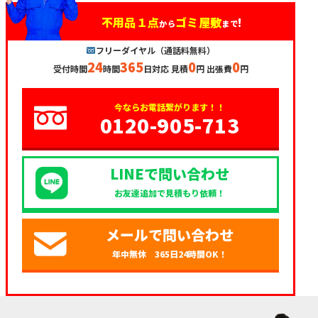
不用品１点
ゴミ屋敷
!
から
まで
フリーダイヤル（通話料無料）
24
365
0
0
受付時間
時間
日対応 見積
円 出張費
円
今ならお電話繋がります！！
0120-905-713
LINEで問い合わせ
お友達追加で見積もり依頼！
メールで問い合わせ
年中無休 365日24時間OK！