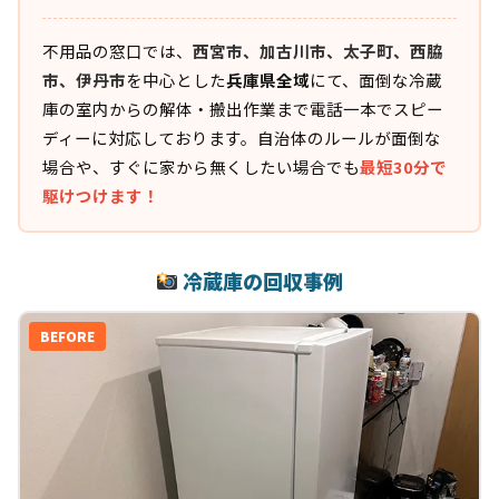
不用品の窓口では、
西宮市、加古川市、太子町、西脇
市、伊丹市
を中心とした
兵庫県全域
にて、面倒な冷蔵
庫の室内からの解体・搬出作業まで電話一本でスピー
ディーに対応しております。自治体のルールが面倒な
場合や、すぐに家から無くしたい場合でも
最短30分で
駆けつけます！
冷蔵庫の回収事例
BEFORE