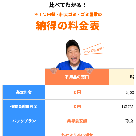
比べてわかる！
不用品回収・粗大ゴミ・ゴミ屋敷の
納得の料金表
不用品の窓口
B
基本料金
０円
5,00
作業員追加料金
０円
1時間3,
パックプラン
業界最安値
取扱
他社より高い場合