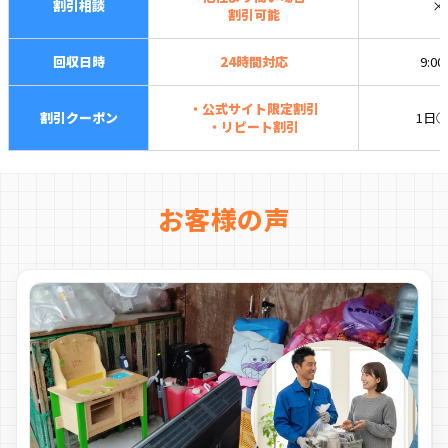
割引相談
×
割引可能
回収日時
24時間対応
9:0
・公式サイト限定割引
割引クーポン
1日
・リピート割引
お客様の声