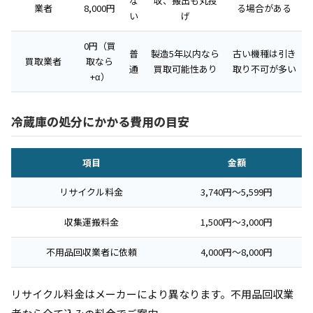
な
収、搬出も丸投
業者
8,000円
る場合がある
い
げ
0円（買
普
製造5年以内なら
古い機種は引き
買取業者
取なら
通
買取可能性あり
取り不可が多い
+α）
冷蔵庫の処分にかかる費用の目安
項目
金額
リサイクル料金
3,740円〜5,599円
収集運搬料金
1,500円〜3,000円
不用品回収業者に依頼
4,000円〜8,000円
リサイクル料金はメーカーにより異なります。不用品回収業