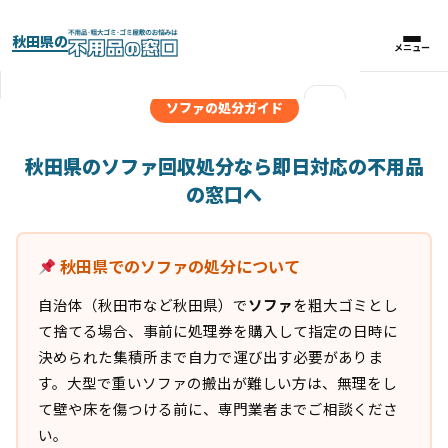
秋田県の
メニュー
メニュー
×
ソファの処分ガイド
実績紹介
秋田県のソファ回収処分なら即日対応の不用品
の窓口へ
パックプラン
秋田県でのソファの処分について
料金比較表
自治体（秋田市など秋田県）で
ソファ
を粗大ゴミとし
お客様の声
て捨てる場合、事前に処理券を購入して指定の日時に
決められた集積所まで自力で運び出す必要がありま
よくある質問
す。大型で重いソファの搬出が難しい方は、無理をし
て壁や床を傷つける前に、専門業者までご相談くださ
い。
対応エリア