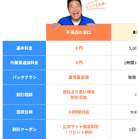
不用品の窓口
B
基本料金
０円
5,00
作業員追加料金
０円
1時間3,
パックプラン
業界最安値
取扱
他社より高い場合
割引相談
×
割引可能
回収日時
24時間対応
9:0
・公式サイト限定割引
割引クーポン
1日
・リピート割引