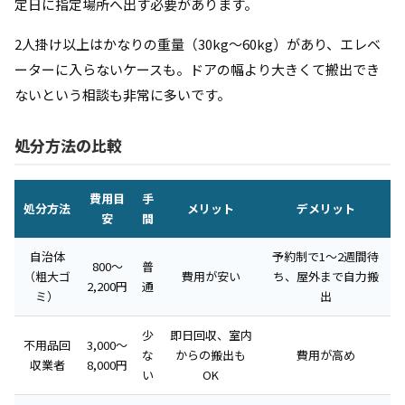
定日に指定場所へ出す必要があります。
2人掛け以上はかなりの重量（30kg〜60kg）があり、エレベ
ーターに入らないケースも。ドアの幅より大きくて搬出でき
ないという相談も非常に多いです。
処分方法の比較
費用目
手
処分方法
メリット
デメリット
安
間
自治体
予約制で1〜2週間待
800〜
普
（粗大ゴ
費用が安い
ち、屋外まで自力搬
2,200円
通
ミ）
出
少
即日回収、室内
不用品回
3,000〜
な
からの搬出も
費用が高め
収業者
8,000円
い
OK