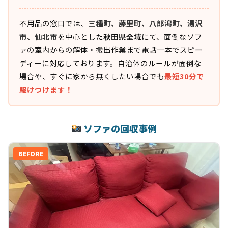
不用品の窓口では、
三種町、藤里町、八郎潟町、湯沢
市、仙北市
を中心とした
秋田県全域
にて、面倒なソフ
ァの室内からの解体・搬出作業まで電話一本でスピー
ディーに対応しております。自治体のルールが面倒な
場合や、すぐに家から無くしたい場合でも
最短30分で
駆けつけます！
ソファの回収事例
BEFORE