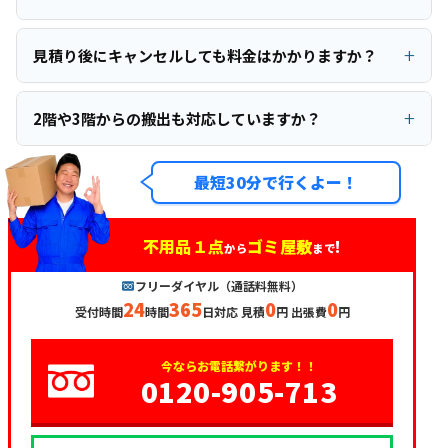
見積り後にキャンセルしても料金はかかりますか？
2階や3階からの搬出も対応していますか？
最短30分で行くよー！
不用品１点
ゴミ屋敷
!
から
まで
フリーダイヤル（通話料無料）
24
365
0
0
受付時間
時間
日対応 見積
円 出張費
円
今ならお電話繋がります！！
0120-905-713